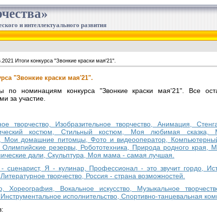
чества»
еского и интеллектуального развития
.2021 Итоги конкурса "Звонкие краски мая'21".
урса "Звонкие краски мая'21".
 по номинациям конкурса "Звонкие краски мая'21". Все ост
и за участие.
ное творчество, Изобразительное творчество, Анимация, Стен
нический костюм, Стильный костюм, Моя любимая сказка,
 Мои домашние питомцы, Фото и видеооператор, Компьютерный 
, Олимпийские резервы, Робототехника, Природа родного края, М
ические дали, Скульптура, Моя мама - самая лучшая.
 - сценарист, Я - кулинар, Профессионал - это звучит гордо, И
Литературное творчество, Россия - страна возможностей.
во, Хореография, Вокальное искусство, Музыкальное творчест
 Инструментальное исполнительство, Спортивно-танцевальная ком
: