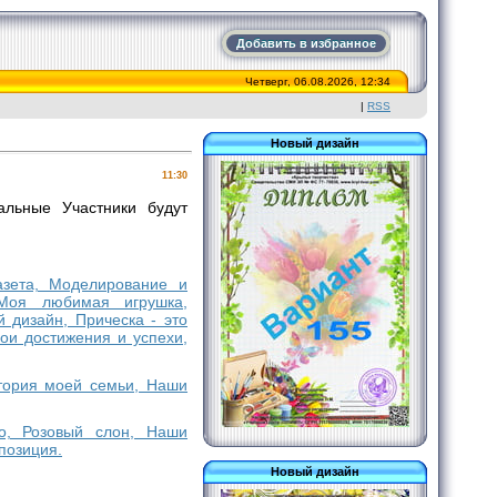
Добавить в избранное
Четверг, 06.08.2026, 12:34
|
RSS
Новый дизайн
11:30
альные Участники будут
газета, Моделирование и
 Моя любимая игрушка,
дизайн, Прическа - это
ои достижения и успехи,
стория моей семьи, Наши
во, Розовый слон, Наши
позиция.
Новый дизайн