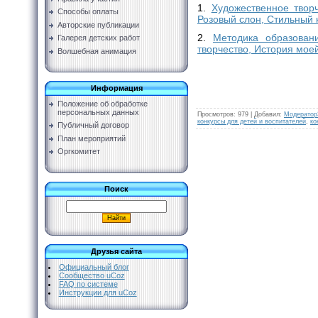
1.
Художественное твор
Способы оплаты
Розовый слон, Стильный 
Авторские публикации
2.
Методика образован
Галерея детских работ
творчество, История моей
Волшебная анимация
Информация
Положение об обработке
персональных данных
Просмотров
:
979
|
Добавил
:
Модератор
конкурсы для детей и воспитателей
,
ко
Публичный договор
План мероприятий
Оргкомитет
Поиск
Друзья сайта
Официальный блог
Сообщество uCoz
FAQ по системе
Инструкции для uCoz