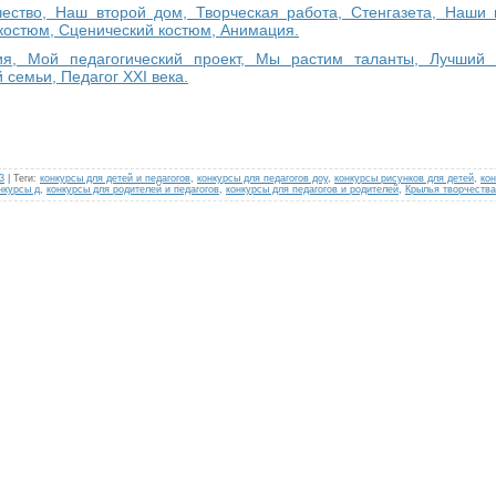
чество, Наш второй дом, Творческая работа, Стенгазета, Наши
костюм, Сценический костюм, Анимация.
ия, Мой педагогический проект, Мы растим таланты, Лучший 
 семьи, Педагог XXI века.
3
|
Теги
:
конкурсы для детей и педагогов
,
конкурсы для педагогов доу
,
конкурсы рисунков для детей
,
ко
нкурсы д
,
конкурсы для родителей и педагогов
,
конкурсы для педагогов и родителей
,
Крылья творчества