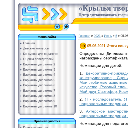
«Крылья твор
Центр дистанционного творч
Главная
»
2021
»
Июнь
»
5
» 05.06
Меню сайта
Главная
05.06.2021 Итоги конк
Детские конкурсы
Определены Дипломанты
Конкурсы для педагогов
награждены сертификатам
Оценка победителей
Варианты дипломов 2
Номинации для детей:
Варианты дипломов 3
1.
Декоративно-приклад
Варианты дипломов 4
конструирование, Сце
Варианты дипломов 5
Мои любимые животные,
Варианты дипломов 6
искусство, Розовый слон
Варианты дипломов 7
Мой друг Светофор, Косм
Варианты дипломов 8
2.
Я - исследователь, Я
Варианты дипломов 9
национальные традиции, 
Варианты дипломов 10
3.
Актёрское мастерст
национальные традиции,
Правила участия
Номинации для педагогов
Правила участия