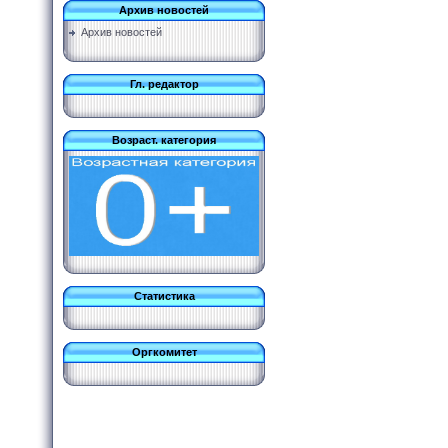
Архив новостей
Архив новостей
Гл. редактор
Возраст. категория
Статистика
Оргкомитет