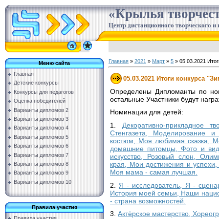
«Крылья творчес
Центр дистанционного творческого и 
Главная
»
2021
»
Март
»
5
» 05.03.2021 Итог
Меню сайта
Главная
05.03.2021 Итоги конкурса "Зи
Детские конкурсы
Определены Дипломанты по ном
Конкурсы для педагогов
остальные Участники будут нагр
Оценка победителей
Варианты дипломов 2
Номинации для детей:
Варианты дипломов 3
1.
Декоративно-прикладное тв
Варианты дипломов 4
Стенгазета, Моделирование и 
Варианты дипломов 5
костюм, Моя любимая сказка, 
Варианты дипломов 6
домашние питомцы, Фото и вид
Варианты дипломов 7
искусство, Розовый слон, Олим
края, Мои достижения и успехи,
Варианты дипломов 8
Моя мама - самая лучшая.
Варианты дипломов 9
Варианты дипломов 10
2.
Я - исследователь, Я - сцена
История моей семьи, Наши нацио
- страна возможностей.
Правила участия
3.
Актёрское мастерство, Хореог
Правила участия