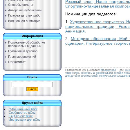
Розовый слон, Наши националь
Способы оплаты
Спортивно-танцевальная композ
Авторские публикации
Номинации для педагогов:
Галерея детских работ
Волшебная анимация
1.
Художественное творчество, Н
национальные традиции, Розов
Анимация.
Информация
2.
Методика образования, Мой 
Положение об обработке
сценарий, Литературное творчест
персональных данных
Публичный договор
План мероприятий
Оргкомитет
Просмотров
:
897
|
Добавил
:
Модератор3
|
Теги
:
кон
творчества
,
конкурсы д
,
конкурсы для детей и педа
для детей и воспитателей
,
конкурсы для младших 
Поиск
Друзья сайта
Официальный блог
Сообщество uCoz
FAQ по системе
Инструкции для uCoz