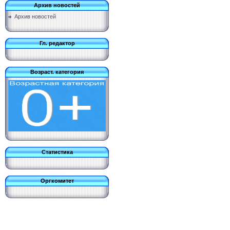
Архив новостей
Архив новостей
Гл. редактор
Возраст. категория
Статистика
Оргкомитет