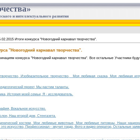
чества»
еского и интеллектуального развития
.02.2015 Итоги конкурса "Новогодний карнавал творчества".
курса "Новогодний карнавал творчества".
нациям конкурса "Новогодний карнавал творчества". Все остальные Участники буд
 творчество, Изобразительное творчество, Моя любимая сказка, Моя любимая иг
едагогический проект, Мы растим таланты.
ка, История моей семьи, Я - исследователь.
рафия, Вокальное искусство.
слон, Наш второй дом, Стенгазета.
Сценический костюм, Мои любимые животные, Мои любимые питомцы, Наши национ
- это искусство, Профессионал - звучит гордо, Фото и видео оператор, Остальные заяв