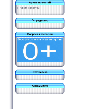
Архив новостей
Архив новостей
Гл. редактор
Возраст. категория
Статистика
Оргкомитет