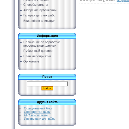
Просмотров
:
2649
|
Добавил
:
Модерато
Способы оплаты
Авторские публикации
Галерея детских работ
Волшебная анимация
Информация
Положение об обработке
персональных данных
Публичный договор
План мероприятий
Оргкомитет
Поиск
Друзья сайта
Официальный блог
Сообщество uCoz
FAQ по системе
Инструкции для uCoz