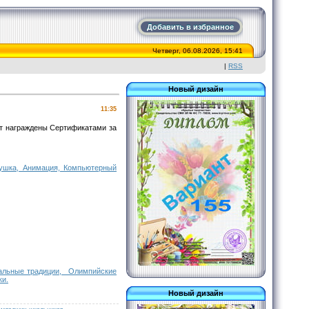
Добавить в избранное
Четверг, 06.08.2026, 15:41
|
RSS
Новый дизайн
11:35
ут награждены Сертификатами за
рушка, Анимация, Компьютерный
альные традиции, Олимпийские
ки.
Новый дизайн