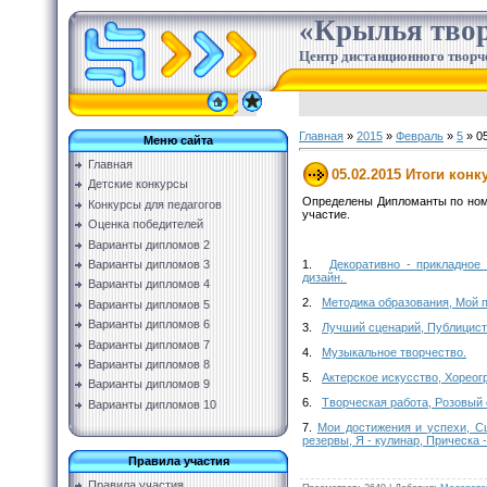
«Крылья твор
Центр дистанционного творч
Главная
»
2015
»
Февраль
»
5
» 05
Меню сайта
Главная
05.02.2015 Итоги кон
Детские конкурсы
Определены Дипломанты по номи
Конкурсы для педагогов
участие.
Оценка победителей
Варианты дипломов 2
1.
Декоративно - прикладное
Варианты дипломов 3
дизайн.
Варианты дипломов 4
2.
Методика образования, Мой п
Варианты дипломов 5
Варианты дипломов 6
3.
Лучший сценарий, Публицисти
Варианты дипломов 7
4.
Музыкальное творчество.
Варианты дипломов 8
5.
Актерское искусство, Хореог
Варианты дипломов 9
6.
Творческая работа, Розовый 
Варианты дипломов 10
7.
Мои достижения и успехи, 
резервы, Я - кулинар, Прическа 
Правила участия
Правила участия