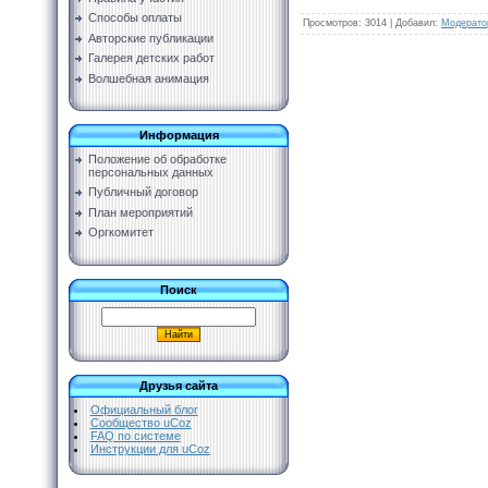
Способы оплаты
Просмотров
:
3014
|
Добавил
:
Модерато
Авторские публикации
Галерея детских работ
Волшебная анимация
Информация
Положение об обработке
персональных данных
Публичный договор
План мероприятий
Оргкомитет
Поиск
Друзья сайта
Официальный блог
Сообщество uCoz
FAQ по системе
Инструкции для uCoz