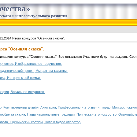
чества»
еского и интеллектуального развития
11.2014 Итоги конкурса "Осенняя сказка".
урса "Осенняя сказка".
нациям конкурса "Осенняя сказка". Все остальные Участники будут награждены Серт
орчество, Изобразительное творчество.
едагогический проект, Мы растим таланты.
ика, История моей семьи.
рафия, Вокальное искусство.
ар, Компьютерный дизайн, Анимация, Профессионал - это звучит гордо, Мои достижения
юбимая сказка, Наши национальные традиции, Прическа - это искусство, Олимпийск
абота, Сценический костюм, Фото и видео оператор.