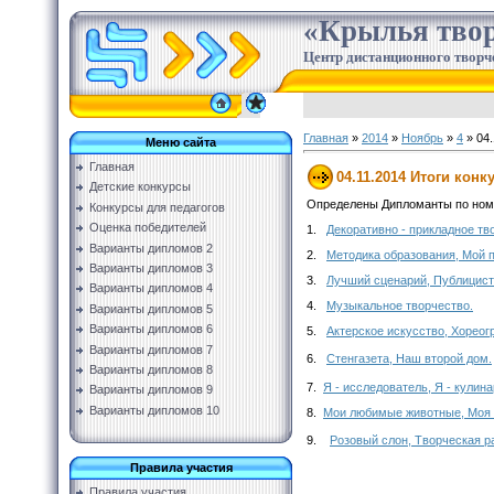
«Крылья твор
Центр дистанционного творч
Главная
»
2014
»
Ноябрь
»
4
» 04.
Меню сайта
Главная
04.11.2014 Итоги конк
Детские конкурсы
Определены Дипломанты по номи
Конкурсы для педагогов
Оценка победителей
1.
Декоративно - прикладное тв
Варианты дипломов 2
2.
Методика образования, Мой п
Варианты дипломов 3
3.
Лучший сценарий, Публицист
Варианты дипломов 4
4.
Музыкальное творчество.
Варианты дипломов 5
Варианты дипломов 6
5.
Актерское искусство, Хореог
Варианты дипломов 7
6.
Стенгазета, Наш второй дом.
Варианты дипломов 8
7.
Я - исследователь, Я - кулин
Варианты дипломов 9
Варианты дипломов 10
8.
Мои любимые животные, Моя л
9.
Розовый слон, Творческая р
Правила участия
Правила участия