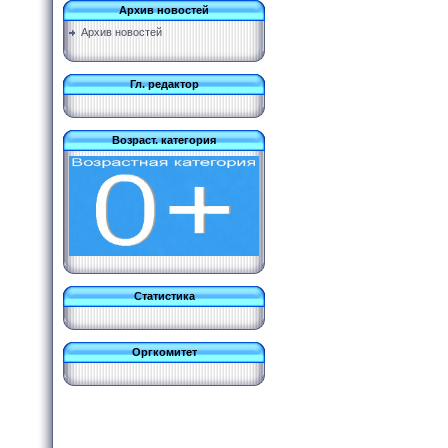
Архив новостей
Архив новостей
Гл. редактор
Возраст. категория
Статистика
Оргкомитет