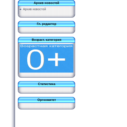
Архив новостей
Архив новостей
Гл. редактор
Возраст. категория
Статистика
Оргкомитет