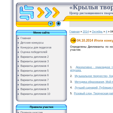
«Крылья твор
Центр дистанционного творч
Главная
»
2014
»
Октябрь
»
4
» 04
Меню сайта
Главная
04.10.2014 Итоги конк
Детские конкурсы
Определены Дипломанты по ном
Конкурсы для педагогов
участие.
Оценка победителей
Варианты дипломов 2
Варианты дипломов 3
Варианты дипломов 4
1.
Декоративно - прикладное 
игрушка.
Варианты дипломов 5
Варианты дипломов 6
2.
Музыкальное творчество, Хор
Варианты дипломов 7
3.
Методика образования, Мой п
Варианты дипломов 8
4.
Лучший сценарий, Публицист
Варианты дипломов 9
5.
Розовый слон, Творческая ра
Варианты дипломов 10
Правила участия
Правила участия