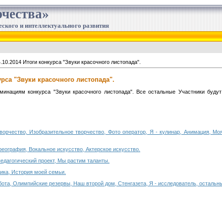
чества»
еского и интеллектуального развития
.10.2014 Итоги конкурса "Звуки красочного листопада".
урса "Звуки красочного листопада".
инациям конкурса "Звуки красочного листопада". Все остальные Участники буду
творчество, Изобразительное творчество, Фото оператор, Я - кулинар, Анимация, М
еография, Вокальное искусство, Актерское искусство.
едагогический проект, Мы растим таланты.
ика, История моей семьи.
бота, Олимпийские резервы, Наш второй дом, Стенгазета, Я - исследователь, остальн