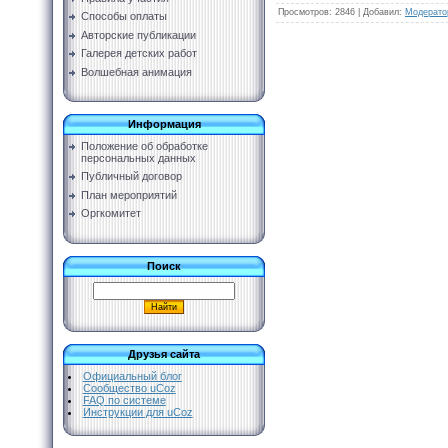
Просмотров
:
2846
|
Добавил
:
Модерато
Способы оплаты
Авторские публикации
Галерея детских работ
Волшебная анимация
Информация
Положение об обработке
персональных данных
Публичный договор
План мероприятий
Оргкомитет
Поиск
Друзья сайта
Официальный блог
Сообщество uCoz
FAQ по системе
Инструкции для uCoz