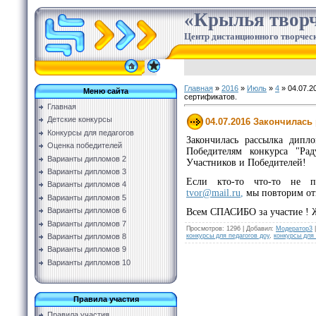
«Крылья творч
Центр дистанционного творческ
Главная
»
2016
»
Июль
»
4
» 04.07.2
Меню сайта
сертификатов.
Главная
Детские конкурсы
04.07.2016 Закончилась
Конкурсы для педагогов
Закончилась рассылка дипл
Оценка победителей
Победителям конкурса "Рад
Варианты дипломов 2
Участников и Победителей!
Варианты дипломов 3
Если кто-то что-то не 
Варианты дипломов 4
tvor@mail.ru
,
мы повторим отп
Варианты дипломов 5
Варианты дипломов 6
Всем СПАСИБО за участие ! Ж
Варианты дипломов 7
Просмотров
:
1296
|
Добавил
:
Модератор3
конкурсы для педагогов доу
,
конкурсы для
Варианты дипломов 8
Варианты дипломов 9
Варианты дипломов 10
Правила участия
Правила участия