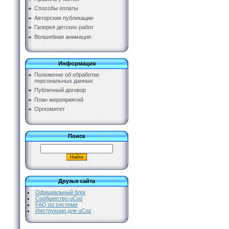
Способы оплаты
Авторские публикации
Галерея детских работ
Волшебная анимация
Информация
Положение об обработке
персональных данных
Публичный договор
План мероприятий
Оргкомитет
Поиск
Друзья сайта
Официальный блог
Сообщество uCoz
FAQ по системе
Инструкции для uCoz