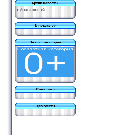
Архив новостей
Архив новостей
Гл. редактор
Возраст. категория
Статистика
Оргкомитет