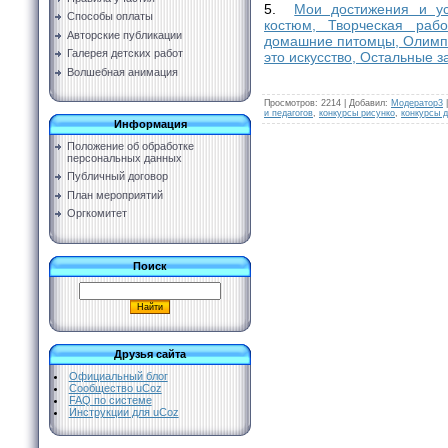
5.
Мои достижения и ус
Способы оплаты
костюм, Творческая ра
Авторские публикации
домашние питомцы, Олимпий
Галерея детских работ
это искусство, Остальные з
Волшебная анимация
Просмотров
:
2214
|
Добавил
:
Модератор3
и педагогов
,
конкурсы рисунко
,
конкурсы д
Информация
Положение об обработке
персональных данных
Публичный договор
План мероприятий
Оргкомитет
Поиск
Друзья сайта
Официальный блог
Сообщество uCoz
FAQ по системе
Инструкции для uCoz