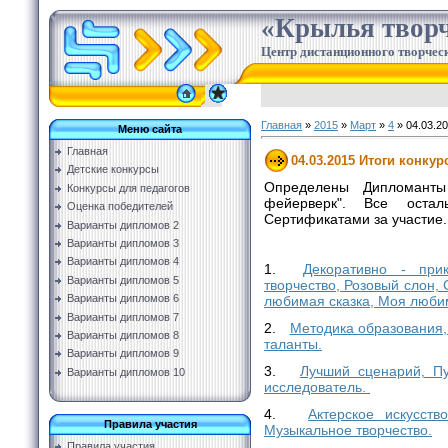
«Крылья творч
Центр дистанционного творческ
Главная
»
2015
»
Март
»
4
» 04.03.2
Меню сайта
Главная
04.03.2015 Итоги конку
Детские конкурсы
Определены Дипломанты
Конкурсы для педагогов
фейерверк". Все остал
Оценка победителей
Сертификатами за участие.
Варианты дипломов 2
Варианты дипломов 3
Варианты дипломов 4
1.
Декоративно - прик
Варианты дипломов 5
творчество, Розовый слон, 
Варианты дипломов 6
любимая сказка, Моя люби
Варианты дипломов 7
2.
Методика образования,
Варианты дипломов 8
таланты.
Варианты дипломов 9
3.
Лучший сценарий, Пу
Варианты дипломов 10
исследователь.
4.
Актерское искусств
Правила участия
Музыкальное творчество.
Правила участия