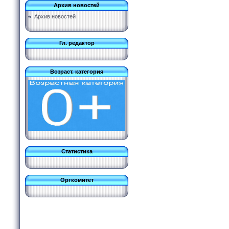
Архив новостей
Архив новостей
Гл. редактор
Возраст. категория
Статистика
Оргкомитет