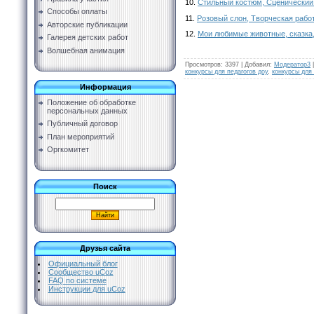
10.
Стильный костюм, Сценический
Способы оплаты
11.
Розовый слон, Творческая работ
Авторские публикации
12.
Мои любимые животные, сказка,
Галерея детских работ
Волшебная анимация
Просмотров
:
3397
|
Добавил
:
Модератор3
конкурсы для педагогов доу
,
конкурсы для
Информация
Положение об обработке
персональных данных
Публичный договор
План мероприятий
Оргкомитет
Поиск
Друзья сайта
Официальный блог
Сообщество uCoz
FAQ по системе
Инструкции для uCoz