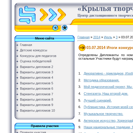
«Крылья творч
Центр дистанционного творческ
Главная
»
2014
»
Июль
»
3
» 03.07.2
Меню сайта
Главная
03.07.2014 Итоги конкур
Детские конкурсы
Определены Дипломанты по номи
Конкурсы для педагогов
остальные Участники будут награж
Оценка победителей
Варианты дипломов 2
Варианты дипломов 3
1.
Декоративно - прикладное, Изоб
Варианты дипломов 4
2.
Методика образования.
Варианты дипломов 5
3.
Мой педагогический проект, Мы
Варианты дипломов 6
4.
Стенгазета, Наш второй дом.
Варианты дипломов 7
Варианты дипломов 8
5.
Лучший сценарий.
Варианты дипломов 9
6.
Публицистика, История моей се
Варианты дипломов 10
7.
Музыкальное творчество.
8.
Актерское искусство, Хореогра
Правила участия
9.
Наши национальные традиции, Я
Правила участия