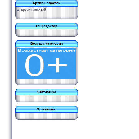
Архив новостей
Архив новостей
Гл. редактор
Возраст. категория
Статистика
Оргкомитет