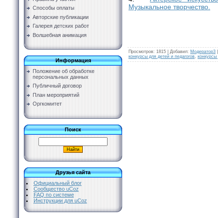
Музыкальное творчество.
Способы оплаты
Авторские публикации
Галерея детских работ
Волшебная анимация
Просмотров
:
1815
|
Добавил
:
Модератор3
конкурсы для детей и педагогов
,
конкурсы
Информация
Положение об обработке
персональных данных
Публичный договор
План мероприятий
Оргкомитет
Поиск
Друзья сайта
Официальный блог
Сообщество uCoz
FAQ по системе
Инструкции для uCoz