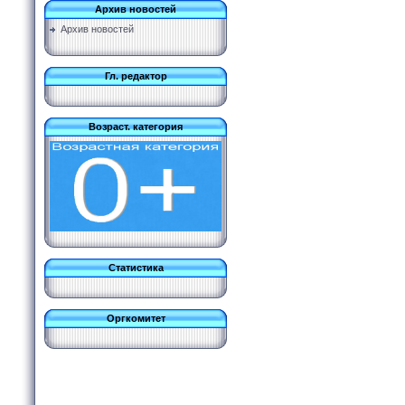
Архив новостей
Архив новостей
Гл. редактор
Возраст. категория
Статистика
Оргкомитет