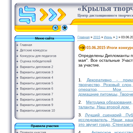
«Крылья творч
Центр дистанционного творческ
Главная
»
2015
»
Июнь
»
3
» 03.06.2
Меню сайта
Главная
03.06.2015 Итоги конкур
Детские конкурсы
Определены Дипломанты по
Конкурсы для педагогов
мая". Все остальные Учас
Оценка победителей
за участие.
Варианты дипломов 2
Варианты дипломов 3
Варианты дипломов 4
1.
Декоративно - прикл
Варианты дипломов 5
творчество, Розовый слон
Варианты дипломов 6
оператор, Мои 
домашние питомцы, Творче
Варианты дипломов 7
Варианты дипломов 8
2.
Методика образования,
Варианты дипломов 9
таланты, Наш второй дом.
Варианты дипломов 10
3.
Лучший сценарий, Пуб
исследователь, Наши нац
это звучит гордо, Стенгазета
Правила участия
4.
Актерское искусств
Правила участия