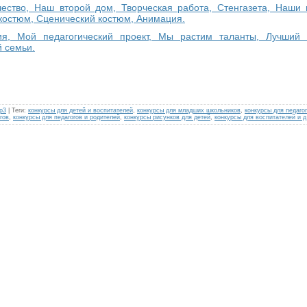
чество, Наш второй дом, Творческая работа, Стенгазета, Наши
костюм, Сценический костюм, Анимация.
ия, Мой педагогический проект, Мы растим таланты, Лучший 
й семьи.
р3
|
Теги
:
конкурсы для детей и воспитателей
,
конкурсы для младших школьников
,
конкурсы для педагог
гов
,
конкурсы для педагогов и родителей
,
конкурсы рисунков для детей
,
конкурсы для воспитателей и д