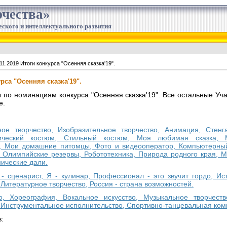
чества»
еского и интеллектуального развития
11.2019 Итоги конкурса "Осенняя сказка'19".
урса "Осенняя сказка'19".
по номинациям конкурса "Осенняя сказка'19". Все остальные Уча
е.
ное творчество, Изобразительное творчество, Анимация, Стен
нический костюм, Стильный костюм, Моя любимая сказка,
 Мои домашние питомцы, Фото и видеооператор, Компьютерный 
, Олимпийские резервы, Робототехника, Природа родного края, М
ические дали.
 - сценарист, Я - кулинар, Профессионал - это звучит гордо, И
Литературное творчество, Россия - страна возможностей.
во, Хореография, Вокальное искусство, Музыкальное творчест
 Инструментальное исполнительство, Спортивно-танцевальная ком
: