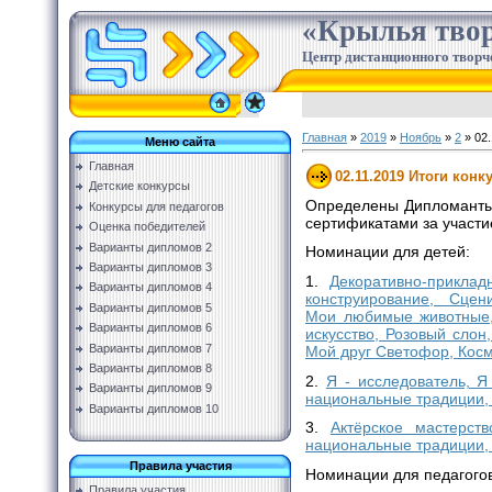
«Крылья твор
Центр дистанционного творч
Главная
»
2019
»
Ноябрь
»
2
» 02.
Меню сайта
Главная
02.11.2019 Итоги конк
Детские конкурсы
Определены Дипломанты 
Конкурсы для педагогов
сертификатами за участи
Оценка победителей
Варианты дипломов 2
Номинации для детей:
Варианты дипломов 3
1.
Декоративно-приклад
Варианты дипломов 4
конструирование, Сце
Варианты дипломов 5
Мои любимые животные,
Варианты дипломов 6
искусство, Розовый слон
Варианты дипломов 7
Мой друг Светофор, Косм
Варианты дипломов 8
2.
Я - исследователь, Я
Варианты дипломов 9
национальные традиции, 
Варианты дипломов 10
3.
Актёрское мастерст
национальные традиции,
Правила участия
Номинации для педагогов
Правила участия