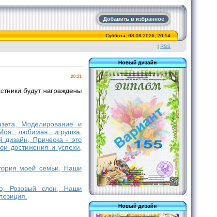
Добавить в избранное
Суббота, 08.08.2026, 20:54
|
RSS
Новый дизайн
20:21
стники будут награждены
газета, Моделирование и
 Моя любимая игрушка,
дизайн, Прическа - это
ои достижения и успехи,
стория моей семьи, Наши
во, Розовый слон, Наши
позиция.
Новый дизайн