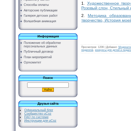
1.
Художественное твор
Способы оплаты
Розовый слон, Стильный 
Авторские публикации
2.
Методика образован
Галерея детских работ
творчество, История мое
Волшебная анимация
Информация
Положение об обработке
персональных данных
Просмотров
:
1206
|
Добавил
:
Модерато
педагогов
,
конкурсы для детей и педаго
Публичный договор
План мероприятий
Оргкомитет
Поиск
Друзья сайта
Официальный блог
Сообщество uCoz
FAQ по системе
Инструкции для uCoz