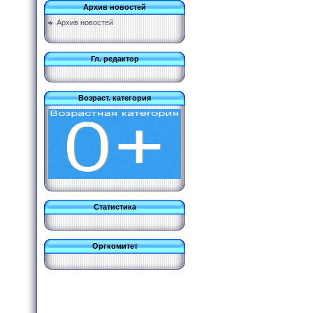
Архив новостей
Архив новостей
Гл. редактор
Возраст. категория
Статистика
Оргкомитет