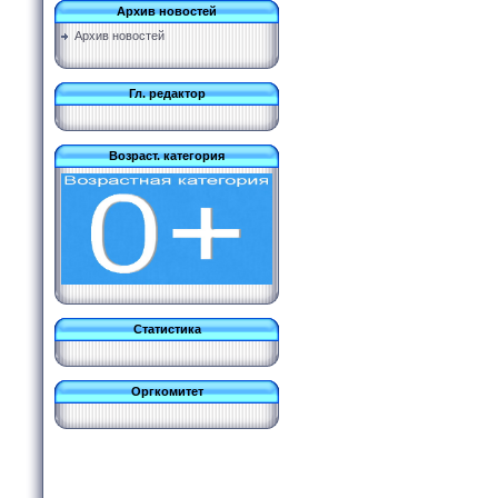
Архив новостей
Архив новостей
Гл. редактор
Возраст. категория
Статистика
Оргкомитет