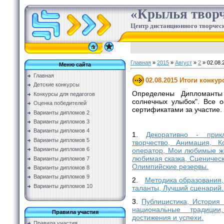
«Крылья творч
Центр дистанционного творческ
Главная
»
2015
»
Август
»
2
» 02.08.
Меню сайта
Главная
02.08.2015 Итоги конку
Детские конкурсы
Определены Дипломанты
Конкурсы для педагогов
солнечных улыбок". Все о
Оценка победителей
сертификатами за участие.
Варианты дипломов 2
Варианты дипломов 3
Варианты дипломов 4
1.
Декоративно - прикл
Варианты дипломов 5
творчество, Анимация, 
Варианты дипломов 6
оператор, Мои любимые ж
любимая сказка, Сценическ
Варианты дипломов 7
Олимпийские резервы.
Варианты дипломов 8
Варианты дипломов 9
2.
Методика образования,
Варианты дипломов 10
таланты, Лучший сценарий
3.
Публицистика, История
национальные традиции
Правила участия
достижения и успехи.
Правила участия