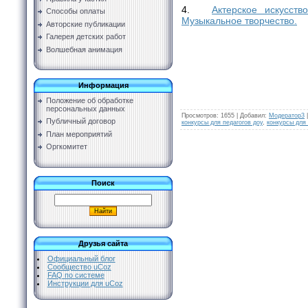
4.
Актерское искусств
Способы оплаты
Музыкальное творчество.
Авторские публикации
Галерея детских работ
Волшебная анимация
Информация
Положение об обработке
персональных данных
Просмотров
:
1655
|
Добавил
:
Модератор3
Публичный договор
конкурсы для педагогов доу
,
конкурсы для
План мероприятий
Оргкомитет
Поиск
Друзья сайта
Официальный блог
Сообщество uCoz
FAQ по системе
Инструкции для uCoz