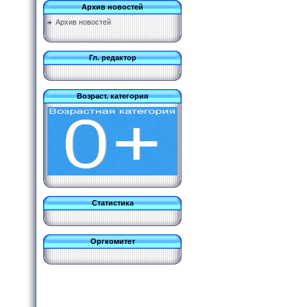
Архив новостей
Архив новостей
Гл. редактор
Возраст. категория
Статистика
Оргкомитет