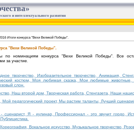
чества»
еского и интеллектуального развития
2016 Итоги конкурса "Вехи Великой Победы".
курса "Вехи Великой Победы".
ы по номинациям конкурса "Вехи Великой Победы". Все оста
и за участие.
адное творчество, Изобразительное творчество, Анимация, Стен
ический костюм, Моя любимая сказка, Мои любимые животные, 
озовый слон.
ство, Наш второй дом, Творческая работа, Стенгазета, Наши наци
 Мой педагогический проект, Мы растим таланты, Лучший сценари
 - сценарист, Я - кулинар, Профессионал - это звучит гордо, И
Публицистика.
 Хореография, Вокальное искусство, Музыкальное творчество, Розо