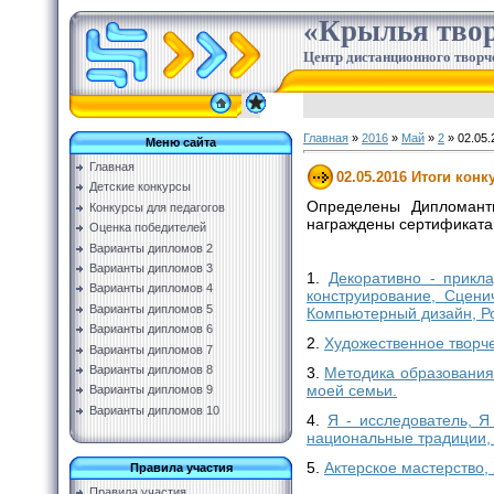
«Крылья твор
Центр дистанционного творч
Главная
»
2016
»
Май
»
2
» 02.05.
Меню сайта
Главная
02.05.2016 Итоги кон
Детские конкурсы
Определены Дипломант
Конкурсы для педагогов
награждены сертификатам
Оценка победителей
Варианты дипломов 2
Варианты дипломов 3
1.
Декоративно - прикл
Варианты дипломов 4
конструирование, Сцен
Варианты дипломов 5
Компьютерный дизайн, Р
Варианты дипломов 6
2.
Художественное творче
Варианты дипломов 7
Варианты дипломов 8
3.
Методика образования,
моей семьи.
Варианты дипломов 9
Варианты дипломов 10
4.
Я - исследователь, Я
национальные традиции, 
5.
Актерское мастерство,
Правила участия
Правила участия