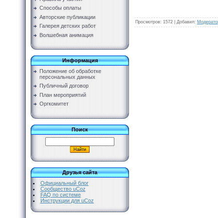
Способы оплаты
Авторские публикации
Просмотров
:
1572
|
Добавил
:
Модерато
Галерея детских работ
Волшебная анимация
Информация
Положение об обработке
персональных данных
Публичный договор
План мероприятий
Оргкомитет
Поиск
Друзья сайта
Официальный блог
Сообщество uCoz
FAQ по системе
Инструкции для uCoz