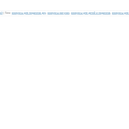
р3
|
Теги
:
конкурсы для педагогов доу
,
конкурсы рисунко
,
конкурсы для детей и педагогов
,
конкурсы для