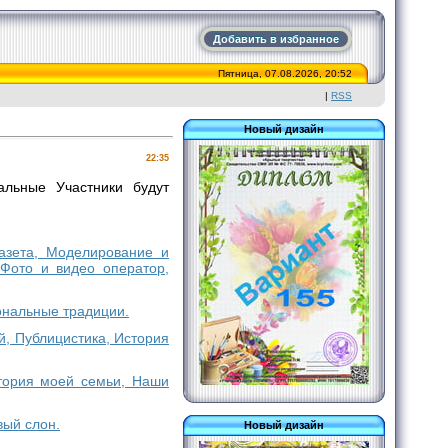
Добавить в избранное
Пятница, 07.08.2026, 20:52
|
RSS
Новый дизайн
22:35
льные Участники будут
газета, Моделирование и
Фото и видео оператор,
ональные традиции.
й, Публицистика, История
стория моей семьи, Наши
вый слон.
Новый дизайн