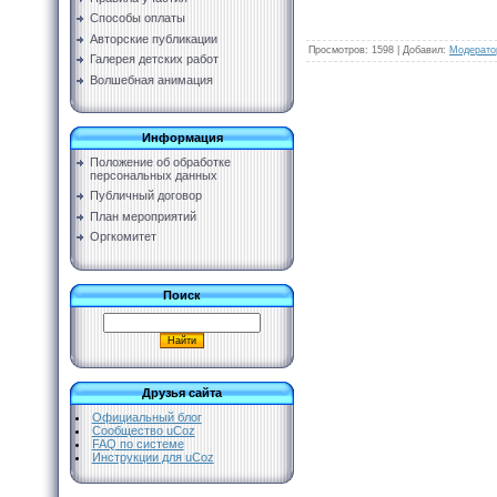
Способы оплаты
Авторские публикации
Просмотров
:
1598
|
Добавил
:
Модерато
Галерея детских работ
Волшебная анимация
Информация
Положение об обработке
персональных данных
Публичный договор
План мероприятий
Оргкомитет
Поиск
Друзья сайта
Официальный блог
Сообщество uCoz
FAQ по системе
Инструкции для uCoz