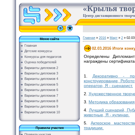
«Крылья твор
Центр дистанционного творч
Главная
»
2016
»
Март
»
2
» 02.03
Меню сайта
Главная
02.03.2016 Итоги конк
Детские конкурсы
Определены Дипломант
Конкурсы для педагогов
награждены сертификатам
Оценка победителей
Варианты дипломов 2
Варианты дипломов 3
1.
Декоративно - пр
Варианты дипломов 4
конструирование, Робот
Варианты дипломов 5
оператор, Я - сценарист.
Варианты дипломов 6
2.
Художественное творче
Варианты дипломов 7
Варианты дипломов 8
3.
Методика образования,
Варианты дипломов 9
4.
Лучший сценарий, Пуб
Варианты дипломов 10
животные, Я - кулинар.
5.
Актерское мастерст
традиции.
Правила участия
Правила участия