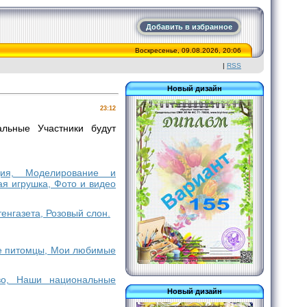
Добавить в избранное
Воскресенье, 09.08.2026, 20:06
|
RSS
Новый дизайн
23:12
льные Участники будут
ация, Моделирование и
я игрушка, Фото и видео
енгазета, Розовый слон.
ие питомцы, Мои любимые
тво, Наши национальные
Новый дизайн