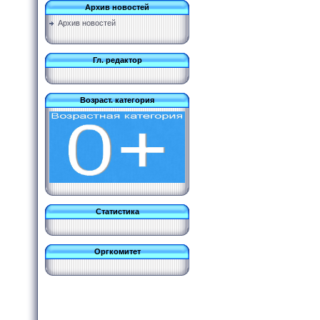
Архив новостей
Архив новостей
Гл. редактор
Возраст. категория
Статистика
Оргкомитет