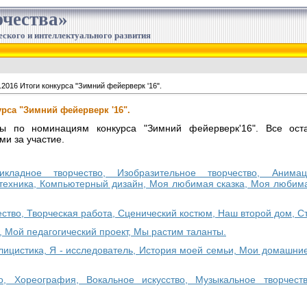
чества»
еского и интеллектуального развития
.2016 Итоги конкурса "Зимний фейерверк '16".
урса "Зимний фейерверк '16".
ы по номинациям конкурса "Зимний фейерверк'16". Все оста
и за участие.
икладное творчество, Изобразительное творчество, Аним
отехника, Компьютерный дизайн, Моя любимая сказка, Моя любима
ство, Творческая работа, Сценический костюм, Наш второй дом, Ст
 Мой педагогический проект, Мы растим таланты.
лицистика, Я - исследователь, История моей семьи, Мои домашн
во, Хореография, Вокальное искусство, Музыкальное творчес