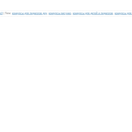
р3
|
Теги
:
конкурсы для педагогов доу
,
конкурсы рисунко
,
конкурсы для детей и педагогов
,
конкурсы для