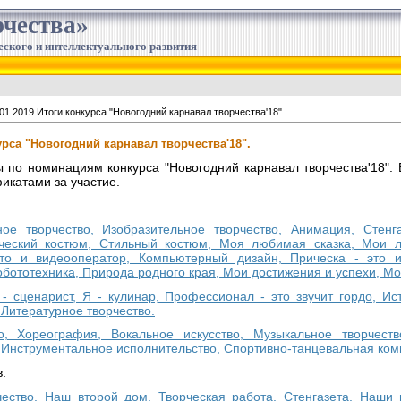
чества»
еского и интеллектуального развития
01.2019 Итоги конкурса "Новогодний карнавал творчества'18".
курса "Новогодний карнавал творчества'18".
по номинациям конкурса "Новогодний карнавал творчества'18". 
икатами за участие.
ное творчество, Изобразительное творчество, Анимация, Стен
ический костюм, Стильный костюм, Моя любимая сказка, Мои
о и видеооператор, Компьютерный дизайн, Прическа - это ис
бототехника, Природа родного края, Мои достижения и успехи, Мо
 - сценарист, Я - кулинар, Профессионал - это звучит гордо, И
Литературное творчество.
во, Хореография, Вокальное искусство, Музыкальное творчест
 Инструментальное исполнительство, Спортивно-танцевальная ком
:
чество, Наш второй дом, Творческая работа, Стенгазета, Наши