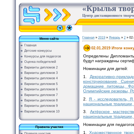
«Крылья твор
Центр дистанционного творч
Главная
»
2019
»
Январь
»
2
» 02.
Меню сайта
Главная
02.01.2019 Итоги кон
Детские конкурсы
Определены Дипломанты 
Конкурсы для педагогов
будут награждены сертиф
Оценка победителей
Варианты дипломов 2
Номинации для детей:
Варианты дипломов 3
1.
Декоративно-приклад
Варианты дипломов 4
конструирование, Сцен
Варианты дипломов 5
домашние питомцы, Фот
Варианты дипломов 6
Олимпийские резервы, Ро
Варианты дипломов 7
2.
Я - исследователь, Я
Варианты дипломов 8
национальные традиции, 
Варианты дипломов 9
3.
Актёрское мастерст
Варианты дипломов 10
национальные традиции,
Номинации для педагогов
Правила участия
1.
Художественное твор
Правила участия