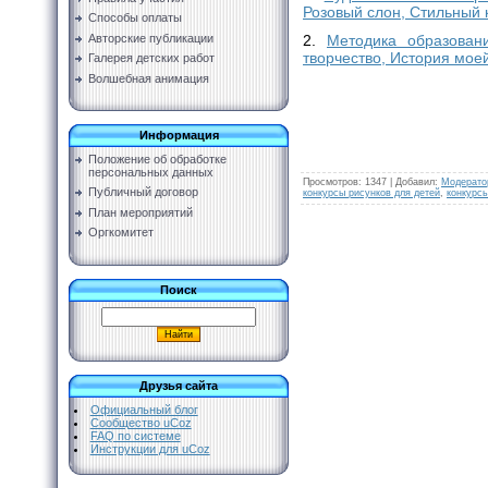
Розовый слон, Стильный 
Способы оплаты
Авторские публикации
2.
Методика образован
творчество, История мое
Галерея детских работ
Волшебная анимация
Информация
Положение об обработке
персональных данных
Просмотров
:
1347
|
Добавил
:
Модерато
Публичный договор
конкурсы рисунков для детей
,
конкурсы
План мероприятий
Оргкомитет
Поиск
Друзья сайта
Официальный блог
Сообщество uCoz
FAQ по системе
Инструкции для uCoz