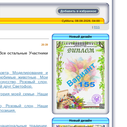
Добавить в избранное
Суббота, 08.08.2026, 04:00
|
RSS
Новый дизайн
20:39
Все остальные Участники
газета, Моделирование и
 любимые животные, Мои
кусство, Розовый слон,
й друг Светофор.
стория моей семьи, Наши
во, Розовый слон, Наши
позиция.
Новый дизайн
 национальные традиции,