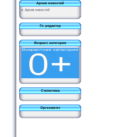
Архив новостей
Архив новостей
Гл. редактор
Возраст. категория
Статистика
Оргкомитет