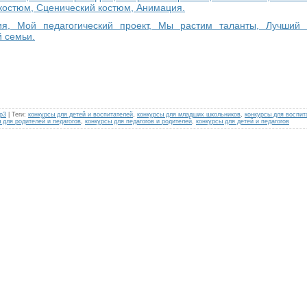
костюм, Сценический костюм, Анимация.
ия, Мой педагогический проект, Мы растим таланты, Лучший 
й семьи.
р3
|
Теги
:
конкурсы для детей и воспитателей
,
конкурсы для младших школьников
,
конкурсы для воспит
 для родителей и педагогов
,
конкурсы для педагогов и родителей
,
конкурсы для детей и педагогов