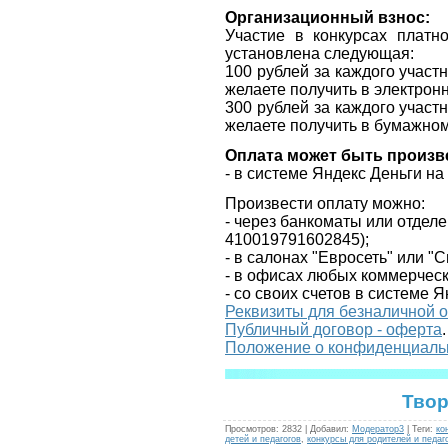
Организационный взнос:
Участие в конкурсах платн
установлена следующая:
100 рублей за каждого участ
желаете получить в электрон
300 рублей за каждого участ
желаете получить в бумажно
Оплата может быть произв
- в системе Яндекс Деньги н
Произвести оплату можно:
- через банкоматы или отдел
410019791602845
);
- в салонах "Евросеть" или "
- в офисах любых коммерческ
- со своих счетов в системе Я
Реквизиты для безналичной 
Публичный договор - оферта
.
Положение о конфиденциаль
Твор
Просмотров
:
2832
|
Добавил
:
Модератор3
|
Теги
:
ко
детей и педагогов
,
конкурсы для родителей и педаг