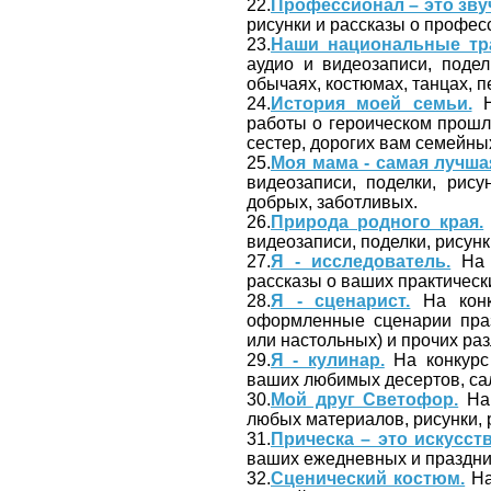
22.
Профессионал – это зву
рисунки и рассказы о профес
23.
Наши национальные тр
аудио и видеозаписи, поде
обычаях, костюмах, танцах, пе
24.
История моей семьи.
Н
работы о героическом прошл
сестер, дорогих вам семейны
25.
Моя мама - самая лучша
видеозаписи, поделки, рис
добрых, заботливых.
26.
Природа родного края.
видеозаписи, поделки, рисунк
27.
Я - исследователь.
На к
рассказы о ваших практически
28.
Я - сценарист.
На конк
оформленные сценарии праз
или настольных) и прочих ра
29.
Я - кулинар.
На конкурс 
ваших любимых десертов, сала
30.
Мой друг Светофор.
На 
любых материалов, рисунки, 
31.
Прическа – это искусств
ваших ежедневных и праздни
32.
Сценический костюм.
На