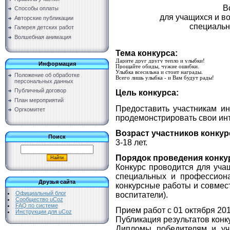
В
Способы оплаты
для учащихся и в
Авторские публикации
специальн
Галерея детских работ
Волшебная анимация
Тема конкурса:
Дарите друг другу тепло и улыбки!
Информация
Прощайте обиды, чужие ошибки.
Улыбка всесильна и стоит награды.
Положение об обработке
Всего лишь улыбка - и Вам будут рады!
персональных данных
Публичный договор
Цель конкурса:
План мероприятий
Предоставить участникам и
Оргкомитет
продемонстрировать свои инт
Возраст участников конкур
Поиск
3-18 лет.
Порядок проведения конку
Конкурс проводится для уча
специальных и профессиона
Друзья сайта
конкурсные работы и совмест
Официальный блог
воспитатели).
Сообщество uCoz
FAQ по системе
Прием работ с 01 октября 201
Инструкции для uCoz
Публикация результатов конку
Дипломы победителям и уч