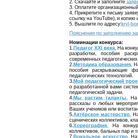
2. Скачайте и заполните
заяв
3. Оплатите организационный
4. Прикрепите к письму заяв
ссылку на YouTube), и копию 
5. Вышлите по адресу:
kryl-tv
Пояснения по заполнению за
Номинации конкурса:
1.
Педагог ХХI века.
На конку
разработки, пособия рас
современных педагогических 
2.
Методика образования.
На
пособия раскрывающие фо
педагогических технологий.
3.
Мой педагогический прое
о разработанной вами систем
педагогической задачи.
4.
Мы растим таланты.
На 
рассказы о любых мероприяти
Ваших учеников или воспита
5.
Актёрское мастерство.
На
сценических коллективов, кла
6.
Хореография.
На конкур
коллективов, бальных пар и 
7.
Вокальное искусство.
На 