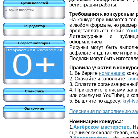
Архив новостей
регистрации работы.
Архив новостей
Требования к конкурсным 
На конкурс принимаются тол
в любом формате, но разме
Гл. редактор
представлять ссылкой с
YouT
Литературные и публици
оформлением.
Возраст. категория
Рисунки могут быть выполн
асфальте и т.д. так же и при
Поделки могут быть изготовл
Правила участия в конкурс
1. Выберите
номинацию
конк
2. Скачайте и заполните
заяв
3. Оплатите организационный
4. Прикрепите к письму заяв
Статистика
или ссылку на YouTube), и ко
5. Вышлите по адресу:
kryl-tv
Оргкомитет
Пояснения по заполнению за
Номинации конкурса:
1.
Актёрское мастерство.
На
сценических коллективов, кла