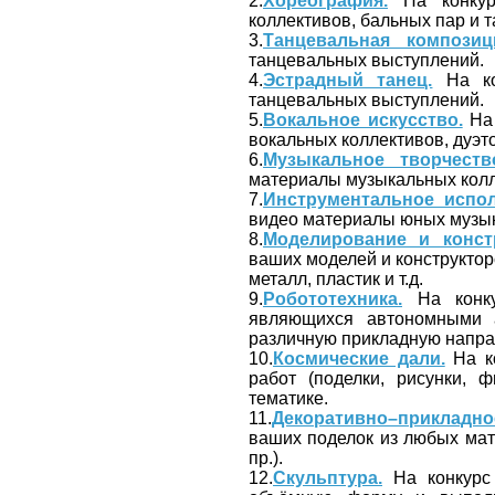
2.
Хореография.
На конкур
коллективов, бальных пар и 
3.
Танцевальная композиц
танцевальных выступлений.
4.
Эстрадный танец.
На ко
танцевальных выступлений.
5.
Вокальное искусство.
На 
вокальных коллективов, дуэто
6.
Музыкальное творчеств
материалы музыкальных колл
7.
Инструментальное испол
видео материалы юных музык
8.
Моделирование и конст
ваших моделей и конструктор
металл, пластик и т.д.
9.
Робототехника.
На конку
являющихся автономными 
различную прикладную напра
10.
Космические дали.
На к
работ (поделки, рисунки, 
тематике.
11.
Декоративно–прикладно
ваших поделок из любых мате
пр.).
12.
Скульптура.
На конкурс