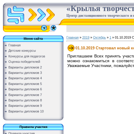
«Крылья творчес
Центр дистанционного творческого и 
Главная
»
2019
»
Октябрь
»
1
» 01.10.2019 
Меню сайта
Главная
01.10.2019 Стартовал новый к
Детские конкурсы
Приглашаем Всех принять участи
Конкурсы для педагогов
можно ознакомиться в соответ
Оценка победителей
Уважаемые Участники, пожалуйст
Варианты дипломов 2
Варианты дипломов 3
Варианты дипломов 4
Варианты дипломов 5
Варианты дипломов 6
Варианты дипломов 7
Варианты дипломов 8
Варианты дипломов 9
Варианты дипломов 10
Правила участия
Правила участия