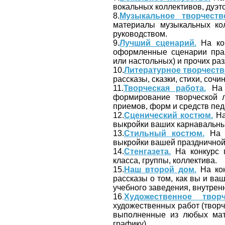
вокальных коллективов, дуэт
8.
Музыкальное творчеств
материалы музыкальных ко
руководством.
9.
Лучший сценарий.
На кон
оформленные сценарии праз
или настольных) и прочих ра
10.
Литературное творчеств
рассказы, сказки, стихи, сочин
11.
Творческая работа.
На к
формирование творческой л
приемов, форм и средств пед
12.
Сценический костюм.
На
выкройки ваших карнавальных
13.
Стильный костюм.
На к
выкройки вашей праздничной,
14.
Стенгазета.
На конкурс п
класса, группы, коллектива.
15.
Наш второй дом.
На кон
рассказы о том, как вы и в
учебного заведения, внутренн
16
Художественное творч
.
художественных работ (творч
выполненные из любых мат
графику).