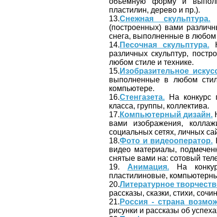
объёмную форму и выполн
пластилин, дерево и пр.).
13.
Снежная скульптура.
Н
(построенных) вами различных
снега, выполненные в любом 
14.
Песочная скульптура.
Н
различных скульптур, постро
любом стиле и технике.
15.
Изобразительное искусс
выполненные в любом стиле
компьютере.
16.
Стенгазета.
На конкурс п
класса, группы, коллектива.
17.
Компьютерный дизайн.
Н
вами изображения, коллаж
социальных сетях, личных сайт
18.
Фото и видеооператор.
Н
видео материалы, подмечен
снятые вами на: сотовый тел
19.
Анимация.
На конкурс
пластилиновые, компьютерные
20.
Литературное творчеств
рассказы, сказки, стихи, сочин
21.
Россия - страна возмож
рисунки и рассказы об успеха