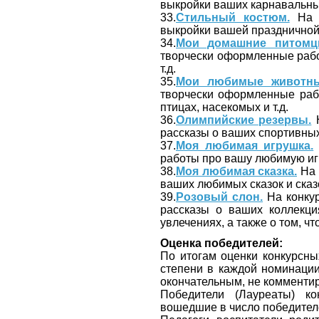
выкройки ваших карнавальных
33.
Стильный костюм.
На к
выкройки вашей праздничной,
34.
Мои домашние питомц
творчески оформленные рабо
т.д.
35.
Мои любимые животны
творчески оформленные раб
птицах, насекомых и т.д.
36.
Олимпийские резервы.
Н
рассказы о ваших спортивны
37.
Моя любимая игрушка.
работы про вашу любимую иг
38.
Моя любимая сказка.
На 
ваших любимых сказок и сказ
39.
Розовый слон.
На конкур
рассказы о ваших коллекция
увлечениях, а также о том, 
Оценка победителей:
По итогам оценки конкурсных 
степени в каждой номинации
окончательным, не комментир
Победители (Лауреаты) к
вошедшие в число победител