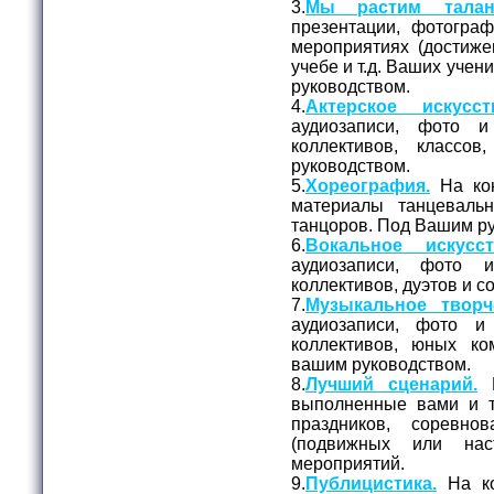
3.
Мы растим талан
презентации, фотогра
мероприятиях (достижен
учебе и т.д. Ваших уче
руководством.
4.
Актерское искусст
аудиозаписи, фото и
коллективов, классо
руководством.
5.
Хореография.
На кон
материалы танцеваль
танцоров. Под Вашим р
6.
Вокальное искусст
аудиозаписи, фото 
коллективов, дуэтов и 
7.
Музыкальное творч
аудиозаписи, фото и
коллективов, юных ко
вашим руководством.
8.
Лучший сценарий.
Н
выполненные вами и 
праздников, соревно
(подвижных или нас
мероприятий.
9.
Публицистика.
На ко