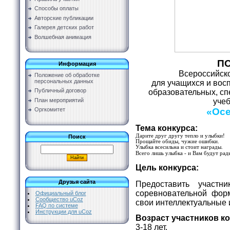
Способы оплаты
Авторские публикации
Галерея детских работ
Волшебная анимация
П
Информация
Всероссийско
Положение об обработке
персональных данных
для учащихся и вос
Публичный договор
образовательных, с
уче
План мероприятий
«Осе
Оргкомитет
Тема конкурса:
Дарите друг другу тепло и улыбки!
Поиск
Прощайте обиды, чужие ошибки.
Улыбка всесильна и стоит награды.
Всего лишь улыбка - и Вам будут рад
Цель конкурса:
Друзья сайта
Предоставить участн
соревновательной фор
Официальный блог
Сообщество uCoz
свои интеллектуальные 
FAQ по системе
Инструкции для uCoz
Возраст участников к
3-18 лет.