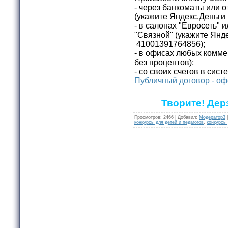
- через банкоматы или 
(укажите
Яндекс.Деньги
- в салонах "Евросеть" и
"Связной"
(укажите
Янде
41001391764856);
- в офисах любых комме
без процентов);
- со своих счетов в сис
Публичный договор - оф
Творите! Дер
Просмотров
:
2466
|
Добавил
:
Модератор3
конкурсы для детей и педагогов
,
конкурсы