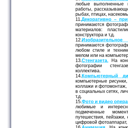
любые выполненные 
работы, рассказывающи
рыбах, птицах, насекомых
11.
Декоративно – при
принимаются фотограф
материалов: пластил
конструктора и т.д.
12.
Изобразительное
принимаются фотографи
любом стиле и технике
мелом или на компьюте
13.
Стенгазета.
На конк
фотографии стенга
коллектива.
14.
Компьютерный ди
компьютерные рисунки,
коллажи и фотомонтаж, 
в социальных сетях, лич
т.д.
15.
Фото и видео опера
любимые и интерес
подмеченные момен
путешествия, пейзажи, 
цифровой фотоаппарат,
16.
Анимация.
На конк