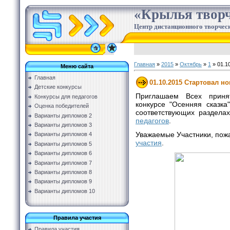
«Крылья творч
Центр дистанционного творческ
Главная
»
2015
»
Октябрь
»
1
» 01.1
Меню сайта
Главная
01.10.2015 Стартовал н
Детские конкурсы
Приглашаем Всех приня
Конкурсы для педагогов
конкурсе "Осенняя сказка
Оценка победителей
соответствующих раздела
Варианты дипломов 2
педагогов
.
Варианты дипломов 3
Уважаемые Участники, пож
Варианты дипломов 4
участия
.
Варианты дипломов 5
Варианты дипломов 6
Варианты дипломов 7
Варианты дипломов 8
Варианты дипломов 9
Варианты дипломов 10
Правила участия
Правила участия