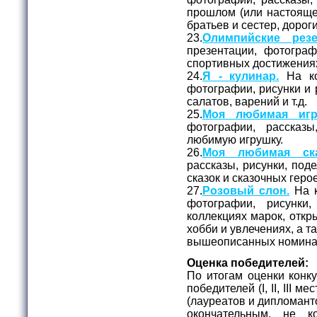
прошлом (или настояще
братьев и сестер, доро
23.
Олимпийские резе
презентации, фотогра
спортивных достижения
24.
Я - кулинар.
На ко
фотографии, рисунки и
салатов, варений и т.д.
25.
Моя любимая игр
фотографии, рассказ
любимую игрушку.
26.
Моя любимая ска
рассказы, рисунки, под
сказок и сказочных геро
27.
Розовый слон.
На к
фотографии, рисунки
коллекциях марок, откры
хобби и увлечениях, а та
вышеописанных номина
Оценка победителей:
По итогам оценки конк
победителей (I, II, III 
(лауреатов и дипломант
окончательным, не к