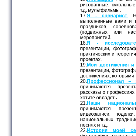
рисованные, кукольные
т.д. мультфильмы.
17.
Я - сценарист.
На
выполненные вами и 
праздников, соревно
(подвижных или нас
мероприятий.
18.
Я - исследовате
презентации, фотогра
практических и теорети
проектах.
19.
Мои достижения и 
презентации, фотографи
достижениях, которыми 
20.
Профессионал – э
принимаются презен
рассказы о профессиях
хотите овладеть.
21.
Наши националь
принимаются презе
видеозаписи, поделк
национальных традици
песнях и т.д.
22.
История моей се
фотографии, рассказы,