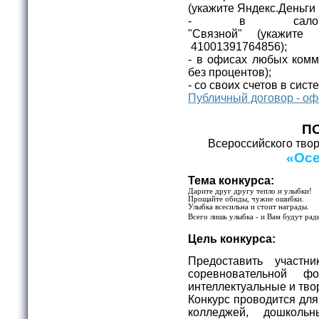
(укажите
Яндекс.Деньги
- в салона
"Связной"
(укажите
41001391764856);
- в офисах любых комм
без процентов);
- со своих счетов в сис
Публичный договор - оф
П
Всероссийского твор
«Осе
Тема конкурса:
Дарите друг другу тепло и улыбки!
Прощайте обиды, чужие ошибки.
Улыбка всесильна и стоит награды.
Всего лишь улыбка - и Вам будут рад
Цель конкурса:
Предоставить участн
соревновательной ф
интеллектуальные и тво
Конкурс проводится для
колледжей, дошколь