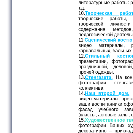
литературные работы: ра
т.д.
10.
Творческая работ
творческие работы,
творческой личност
содержания, метод
педагогической деятель
11.
Сценический костю
видео материалы, 
карнавальных, бальных 
12.
Стильный костю
презентации, фотогр
праздничной, делово
прочей одежды.
13.
Стенгазета.
На конк
фотографии стенга
коллектива.
14.
Наш второй дом.
Н
видео материалы, презе
ваши воспитанники офо
фасад учебного зав
(классы, актовые залы, с
15
Художественное тв
.
фотографии Ваших худ
декоративно – приклад