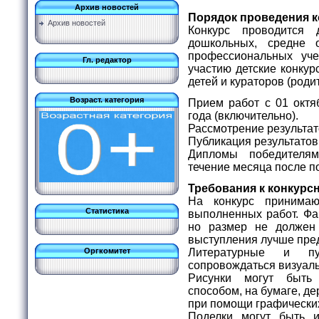
Архив новостей
Порядок проведения к
Архив новостей
Конкурс проводится 
дошкольных, средне 
профессиональных уч
Гл. редактор
участию детские конку
детей и кураторов (роди
Возраст. категория
Прием работ с 01 октя
года (включительно).
Рассмотрение результато
Публикация результатов
Дипломы победителя
течение месяца после п
Требования к конкурс
На конкурс принимаю
Статистика
выполненных работ. Фа
но размер не долже
выступления лучше пре
Литературные и пу
Оргкомитет
сопровождаться визуа
Рисунки могут быт
способом, на бумаге, дер
при помощи графически
Поделки могут быть 