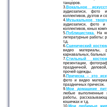
танцоров.
3.
Вокальное искусст
аудиозаписи, фото 
коллективов, дуэтов и с
4.
Музыкальное творч
аудиозаписи, фото и
коллективов, юных комп
5.
Публицистика.
На ко
литературные работы: ра
т.д.
6.
Сценический костюм
видео материалы, 
карнавальных, бальных 
7.
Стильный костюм
презентации, фотогр
праздничной, делово
прочей одежды.
8.
Прическа – это иск
фото и видео матери
праздничных причесок.
9.
Мои домашние пит
любые выполненные 
работы, рассказывающ
кошечках и т.д.
10.
Мои любимые жив