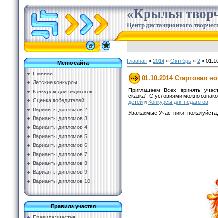
«Крылья творч
Центр дистанционного творческ
Главная
»
2014
»
Октябрь
»
2
» 01.1
Меню сайта
Главная
01.10.2014 Стартовал н
Детские конкурсы
Приглашаем Всех принять учас
Конкурсы для педагогов
сказка". С условиями можно ознак
Оценка победителей
детей
и
Конкурсы для педагогов
.
Варианты дипломов 2
Уважаемые Участники, пожалуйста,
Варианты дипломов 3
Варианты дипломов 4
Варианты дипломов 5
Варианты дипломов 6
Варианты дипломов 7
Варианты дипломов 8
Варианты дипломов 9
Варианты дипломов 10
Правила участия
Правила участия