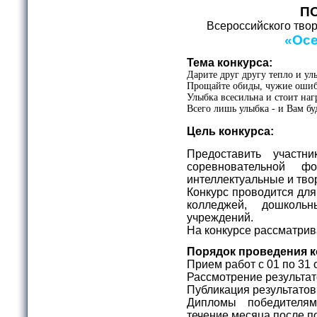
П
Всероссийского твор
«Осе
Тема конкурса:
Дарите друг другу тепло и ул
Прощайте обиды, чужие ошиб
Улыбка всесильна и стоит наг
Всего лишь улыбка - и Вам бу
Цель конкурса:
Предоставить участн
соревновательной ф
интеллектуальные и тво
Конкурс проводится для
колледжей, дошколь
учреждений.
На конкурсе рассматрив
Порядок проведения к
Прием работ с 01 по 31 
Рассмотрение результато
Публикация результатов
Дипломы победителя
течение месяца после п