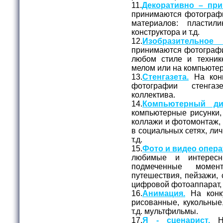
11.
Декоративно – при
принимаются фотограф
материалов: пластил
конструктора и т.д.
12.
Изобразительное
принимаются фотографи
любом стиле и технике
мелом или на компьюте
13.
Стенгазета.
На конк
фотографии стенга
коллектива.
14.
Компьютерный ди
компьютерные рисунки,
коллажи и фотомонтаж, 
в социальных сетях, лич
т.д.
15.
Фото и видео опера
любимые и интерес
подмеченные момен
путешествия, пейзажи, 
цифровой фотоаппарат,
16.
Анимация.
На конк
рисованные, кукольные
т.д. мультфильмы.
17.
Я - сценарист.
На