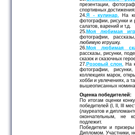
презентации, фотогра
спортивных достижения
24.
Я - кулинар.
На ко
фотографии, рисунки и
салатов, варений и т.д.
25.
Моя любимая игр
фотографии, рассказ
любимую игрушку.
26.
Моя любимая ска
рассказы, рисунки, под
сказок и сказочных геро
27.
Розовый слон.
На к
фотографии, рисунки
коллекциях марок, откры
хобби и увлечениях, а та
вышеописанных номина
Оценка победителей:
По итогам оценки конк
победителей (I, II, III 
(лауреатов и дипломант
окончательным, не к
подлежит.
Победители и призеры
Дипломом. Участники, н