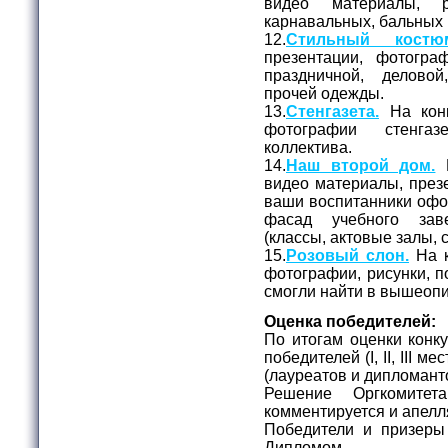
видео материалы, 
карнавальных, бальных 
12.
Стильный костю
презентации, фотогр
праздничной, делово
прочей одежды.
13.
Стенгазета.
На конк
фотографии стенга
коллектива.
14.
Наш второй дом.
Н
видео материалы, презе
ваши воспитанники офо
фасад учебного зав
(классы, актовые залы, с
15.
Розовый слон.
На к
фотографии, рисунки, п
смогли найти в вышеоп
Оценка победителей:
По итогам оценки конк
победителей (I, II, III 
(лауреатов и дипломант
Решение Оргкомитет
комментируется и апелл
Победители и призеры
Дипломом.