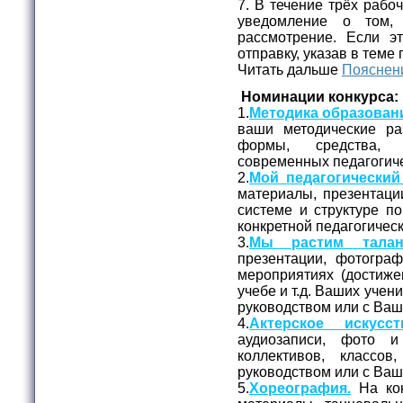
7. В течение трёх рабо
уведомление о том,
рассмотрение. Если эт
отправку, указав в теме
Читать дальше
Пояснени
Номинации конкурса:
1.
Методика образован
ваши методические ра
формы, средства, 
современных педагогиче
2.
Мой педагогический
материалы, презентаци
системе и структуре п
конкретной педагогичес
3.
Мы растим талан
презентации, фотогра
мероприятиях (достижен
учебе и т.д. Ваших уче
руководством или с Ва
4.
Актерское искусст
аудиозаписи, фото и
коллективов, классо
руководством или с Ва
5.
Хореография.
На кон