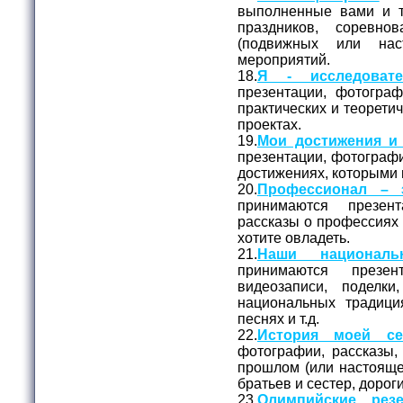
выполненные вами и 
праздников, соревно
(подвижных или нас
мероприятий.
18.
Я - исследовате
презентации, фотогра
практических и теорети
проектах.
19.
Мои достижения и 
презентации, фотографи
достижениях, которыми 
20.
Профессионал – э
принимаются презен
рассказы о профессиях
хотите овладеть.
21.
Наши националь
принимаются презе
видеозаписи, поделк
национальных традици
песнях и т.д.
22.
История моей се
фотографии, рассказы,
прошлом (или настояще
братьев и сестер, доро
23.
Олимпийские резе