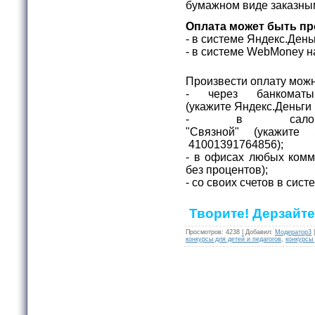
бумажном виде заказны
Оплата может быть пр
- в системе Яндекс.Ден
- в системе WebMone
Произвести оплату можн
- через банкомат
(укажите
Яндекс.Деньги
- в салона
"Связной"
(укажите
41001391764856);
- в офисах любых комм
без процентов);
- со своих счетов в сис
Творите! Дерзайте
Просмотров
:
4238
|
Добавил
:
Модератор3
конкурсы для детей и педагогов
,
конкурсы