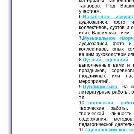
материалы танцеваль
танцоров. Под Ваш
участием.
6.
Вокальное искусст
аудиозаписи, фото 
коллективов, дуэтов и 
или с Вашим участием.
7.
Музыкальное творч
аудиозаписи, фото и
коллективов, юных ко
вашим руководством ил
8.
Лучший сценарий.
Н
выполненные вами и 
праздников, соревно
(подвижных или нас
мероприятий.
9.
Публицистика.
На ко
литературные работы: ра
т.д.
10.
Творческая работ
творческие работы,
творческой личност
содержания, метод
педагогической деятель
11.
Сценический костю