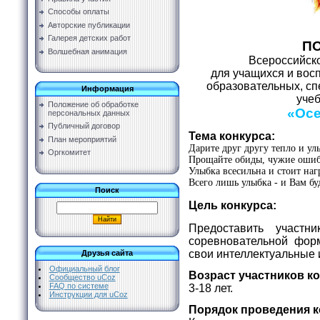
Способы оплаты
Авторские публикации
Галерея детских работ
П
Волшебная анимация
Всероссийско
для учащихся и вос
образовательных, с
Информация
уче
Положение об обработке
«Осе
персональных данных
Публичный договор
Тема конкурса:
План мероприятий
Дарите друг другу тепло и ул
Оргкомитет
Прощайте обиды, чужие ошиб
Улыбка всесильна и стоит наг
Всего лишь улыбка - и Вам бу
Поиск
Цель конкурса:
Предоставить участн
соревновательной фор
свои интеллектуальные 
Друзья сайта
Официальный блог
Возраст участников к
Сообщество uCoz
FAQ по системе
3-18 лет.
Инструкции для uCoz
Порядок проведения к