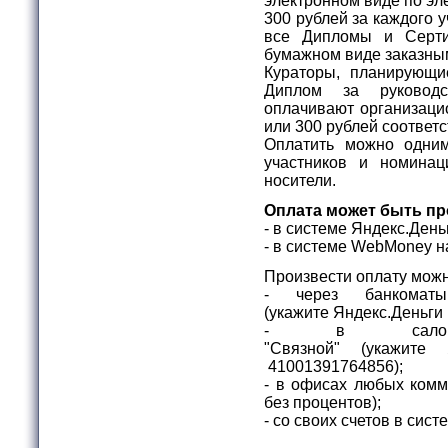
электронном виде по эл
300 рублей за каждого 
все Дипломы и Серти
бумажном виде заказны
Кураторы, планирующи
Диплом за руковод
оплачивают организаци
или 300 рублей соответ
Оплатить можно одни
участников и номина
носители.
Оплата может быть пр
- в системе Яндекс.Ден
- в системе WebMone
Произвести оплату можн
- через банкомат
(укажите
Яндекс.Деньги
- в салона
"Связной"
(укажите
41001391764856);
- в офисах любых комм
без процентов);
- со своих счетов в сис