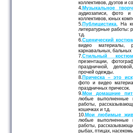
коллективов, дуэтов и с
4.
Музыкальное творч
аудиозаписи, фото и
коллективов, юных комп
5.
Публицистика.
На ко
литературные работы: ра
т.д.
6.
Сценический костюм
видео материалы, 
карнавальных, бальных 
7.
Стильный костюм
презентации, фотогр
праздничной, делово
прочей одежды.
8.
Прическа – это иск
фото и видео матери
праздничных причесок.
9.
Мои домашние пит
любые выполненные 
работы, рассказывающ
кошечках и т.д.
10.
Мои любимые жив
любые выполненные 
работы, рассказывающи
рыбах, птицах, насекомых