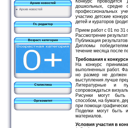
Конкурс проводится 
Архив новостей
дошкольных, средне 
Архив новостей
профессиональных уч
участию детские конку
детей и кураторов (роди
Гл. редактор
Прием работ с 01 по 31 
Рассмотрение результато
Публикация результатов
Возраст. категория
Дипломы победителя
течение месяца после п
Требования к конкурс
На конкурс принимаю
выполненных работ. Фа
но размер не долже
выступления лучше пред
Литературные и пу
Статистика
сопровождаться визуа
Рисунки могут быт
способом, на бумаге, дер
Оргкомитет
при помощи графически
Поделки могут быть 
материалов.
Условия участия в кон