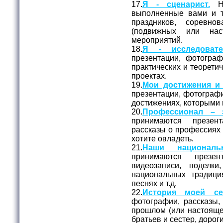
17.
Я - сценарист.
На
выполненные вами и 
праздников, соревно
(подвижных или нас
мероприятий.
18.
Я - исследовате
презентации, фотогра
практических и теорети
проектах.
19.
Мои достижения и 
презентации, фотографи
достижениях, которыми 
20.
Профессионал – э
принимаются презен
рассказы о профессиях
хотите овладеть.
21.
Наши националь
принимаются презе
видеозаписи, поделк
национальных традици
песнях и т.д.
22.
История моей се
фотографии, рассказы,
прошлом (или настояще
братьев и сестер, доро