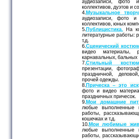
аудиозаписи, фото 
коллективов, дуэтов и с
4.
Музыкальное творч
аудиозаписи, фото и
коллективов, юных комп
5.
Публицистика.
На ко
литературные работы: ра
т.д.
6.
Сценический костюм
видео материалы, 
карнавальных, бальных 
7.
Стильный костюм
презентации, фотогр
праздничной, делово
прочей одежды.
8.
Прическа – это иск
фото и видео матери
праздничных причесок.
9.
Мои домашние пит
любые выполненные 
работы, рассказывающ
кошечках и т.д.
10.
Мои любимые жив
любые выполненные 
работы, рассказывающи