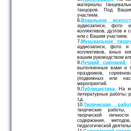
материалы танцеваль
танцоров. Под Ваш
участием.
6.
Вокальное искусст
аудиозаписи, фото 
коллективов, дуэтов и 
или с Вашим участием.
7.
Музыкальное творч
аудиозаписи, фото и
коллективов, юных ко
вашим руководством ил
8.
Лучший сценарий.
Н
выполненные вами и 
праздников, соревно
(подвижных или нас
мероприятий.
9.
Публицистика.
На ко
литературные работы: ра
т.д.
10.
Творческая работ
творческие работы,
творческой личност
содержания, метод
педагогической деятель
11.
Сценический костю