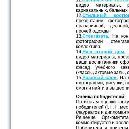
видео материалы, 
карнавальных, бальных 
12.
Стильный костю
презентации, фотогр
праздничной, делово
прочей одежды.
13.
Стенгазета.
На конк
фотографии стенга
коллектива.
14.
Наш второй дом.
Н
видео материалы, презе
ваши воспитанники офо
фасад учебного зав
(классы, актовые залы, с
15.
Розовый слон.
На к
фотографии, рисунки, п
смогли найти в вышеоп
Оценка победителей:
По итогам оценки конк
победителей (I, II, III 
(лауреатов и дипломант
Решение Оргкомитет
комментируется и апелл
Победители и призеры