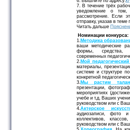
6. Вышлите по адресу:
kr
7. В течение трёх рабо
уведомление о том,
рассмотрение. Если эт
отправку, указав в теме
Читать дальше
Пояснени
Номинации конкурса:
1.
Методика образован
ваши методические ра
формы, средства, 
современных педагогиче
2.
Мой педагогический
материалы, презентаци
системе и структуре п
конкретной педагогичес
3.
Мы растим талан
презентации, фотогра
мероприятиях (достижен
учебе и т.д. Ваших уче
руководством или с Ва
4.
Актерское искусст
аудиозаписи, фото и
коллективов, классо
руководством или с Ва
5.
Хореография.
На кон