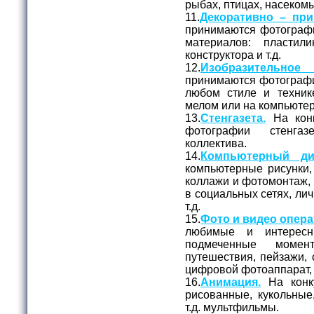
рыбах, птицах, насекомых
11.
Декоративно – при
принимаются фотограф
материалов: пластил
конструктора и т.д.
12.
Изобразительное
принимаются фотографи
любом стиле и технике
мелом или на компьюте
13.
Стенгазета.
На конк
фотографии стенга
коллектива.
14.
Компьютерный ди
компьютерные рисунки,
коллажи и фотомонтаж, 
в социальных сетях, лич
т.д.
15.
Фото и видео опера
любимые и интерес
подмеченные момен
путешествия, пейзажи, 
цифровой фотоаппарат,
16.
Анимация.
На конк
рисованные, кукольные
т.д. мультфильмы.