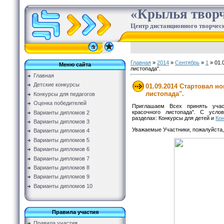
«Крылья творч
Центр дистанционного творческ
Главная
»
2014
»
Сентябрь
»
1
» 01.
Меню сайта
листопада".
Главная
Детские конкурсы
01.09.2014 Стартовал н
листопада".
Конкурсы для педагогов
Оценка победителей
Приглашаем Всех принять учас
красочного листопада". С усл
Варианты дипломов 2
разделах:
Конкурсы для детей
и
Кон
Варианты дипломов 3
Уважаемые Участники, пожалуйста,
Варианты дипломов 4
Варианты дипломов 5
Варианты дипломов 6
Варианты дипломов 7
Варианты дипломов 8
Варианты дипломов 9
Варианты дипломов 10
Правила участия
Правила участия