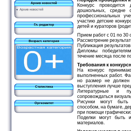
Архив новостей
Конкурс проводится 
Архив новостей
дошкольных, средне 
профессиональных уч
участию детские конку
Гл. редактор
детей и кураторов (роди
Прием работ с 01 по 30 
Рассмотрение результато
Возраст. категория
Публикация результатов 
Дипломы победителя
течение месяца после п
Требования к конкурс
На конкурс принимаю
выполненных работ. Фа
но размер не долже
выступления лучше пред
Статистика
Литературные и пу
сопровождаться визуа
Рисунки могут быт
Оргкомитет
способом, на бумаге, дер
при помощи графически
Поделки могут быть 
материалов.