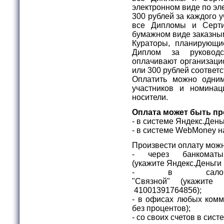
электронном виде по эл
300 рублей за каждого 
все Дипломы и Серти
бумажном виде заказны
Кураторы, планирующи
Диплом за руковод
оплачивают организаци
или 300 рублей соответ
Оплатить можно одни
участников и номина
носители.
Оплата может быть пр
- в системе Яндекс.Ден
- в системе WebMone
Произвести оплату можн
- через банкомат
(укажите
Яндекс.Деньги
- в салона
"Связной"
(укажите
41001391764856);
- в офисах любых комм
без процентов);
- со своих счетов в сис