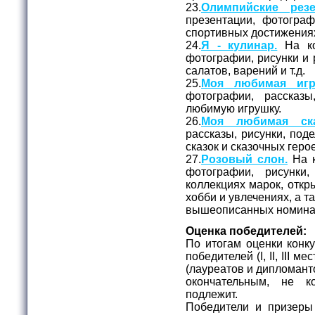
23.
Олимпийские резе
презентации, фотогра
спортивных достижения
24.
Я - кулинар.
На ко
фотографии, рисунки и
салатов, варений и т.д.
25.
Моя любимая игр
фотографии, рассказ
любимую игрушку.
26.
Моя любимая ска
рассказы, рисунки, под
сказок и сказочных геро
27.
Розовый слон.
На к
фотографии, рисунки
коллекциях марок, откры
хобби и увлечениях, а та
вышеописанных номина
Оценка победителей:
По итогам оценки конк
победителей (I, II, III 
(лауреатов и дипломант
окончательным, не к
подлежит.
Победители и призеры