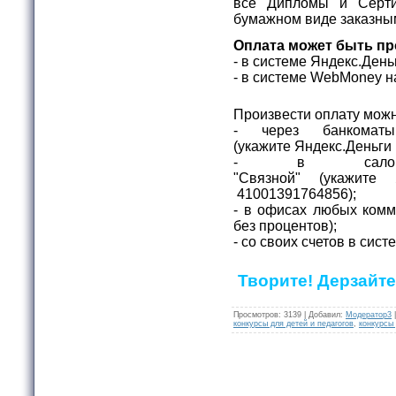
все Дипломы и Серти
бумажном виде заказны
Оплата может быть пр
- в системе Яндекс.Ден
- в системе WebMone
Произвести оплату можн
- через банкомат
(укажите
Яндекс.Деньги
- в салона
"Связной"
(укажите
41001391764856);
- в офисах любых комм
без процентов);
- со своих счетов в сис
Творите! Дерзайте
Просмотров
:
3139
|
Добавил
:
Модератор3
конкурсы для детей и педагогов
,
конкурсы