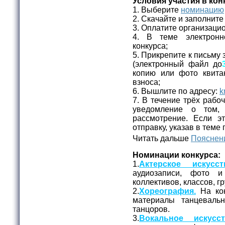
Условия участия в кон
1. Выберите
номинацию
2. Скачайте и заполнит
3. Оплатите организаци
4. В теме электронн
конкурса;
5. Прикрепите к письму 
(электронный файл до
копию или фото квита
взноса;
6. Вышлите по адресу:
k
7. В течение трёх рабо
уведомление о том,
рассмотрение. Если эт
отправку, указав в теме
Читать дальше
Пояснени
Номинации конкурса:
1.
Актерское искусст
аудиозаписи, фото и
коллективов, классов, г
2.
Хореография.
На кон
материалы танцеваль
танцоров.
3.
Вокальное искусст