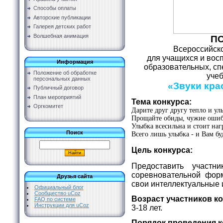
Способы оплаты
Авторские публикации
Галерея детских работ
Волшебная анимация
П
Всероссийско
для учащихся и вос
Информация
образовательных, с
Положение об обработке
уче
персональных данных
«Звуки кра
Публичный договор
План мероприятий
Тема конкурса:
Оргкомитет
Дарите друг другу тепло и ул
Прощайте обиды, чужие ошиб
Улыбка всесильна и стоит наг
Поиск
Всего лишь улыбка - и Вам бу
Цель конкурса:
Предоставить участн
соревновательной фор
Друзья сайта
свои интеллектуальные 
Официальный блог
Сообщество uCoz
Возраст участников к
FAQ по системе
Инструкции для uCoz
3-18 лет.
Порядок проведения к