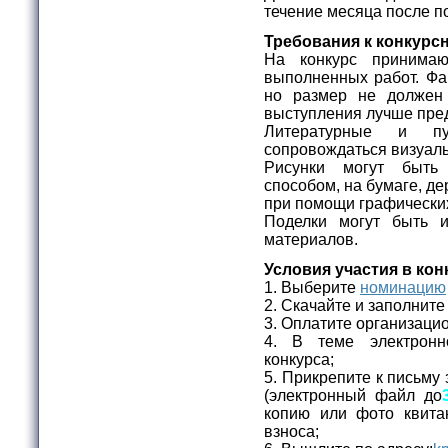
течение месяца после п
Требования к конкурс
На конкурс принимаю
выполненных работ. Фа
но размер не долже
выступления лучше пред
Литературные и пу
сопровождаться визуа
Рисунки могут быт
способом, на бумаге, дер
при помощи графически
Поделки могут быть 
материалов.
Условия участия в кон
1. Выберите
номинацию
2. Скачайте и заполнит
3. Оплатите организаци
4. В теме электронн
конкурса;
5. Прикрепите к письму 
(электронный файл до
копию или фото квита
взноса;