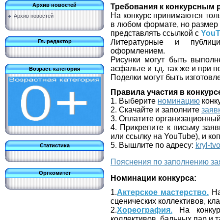
Архив новостей
Требования к конкурсным 
На конкурс принимаются тол
Архив новостей
в любом формате, но разме
представлять ссылкой с
YouT
Литературные и публици
Гл. редактор
оформлением.
Рисунки могут быть выполн
асфальте и т.д. так же и при
Возраст. категория
Поделки могут быть изготовл
Правила участия в конкурс
1. Выберите
номинацию
конк
2. Скачайте и заполните
заяв
3. Оплатите организационный
4. Прикрепите к письму заяв
или ссылку на YouTube), и ко
5. Вышлите по адресу:
kryl-tv
Статистика
Пояснения по заполнению за
Оргкомитет
Номинации конкурса:
1.
Актерское мастерство.
На
сценических коллективов, кла
2.
Хореография.
На конкур
коллективов, бальных пар и 