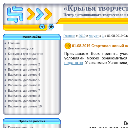
«Крылья творчес
Центр дистанционного творческого и 
Главная
»
2019
»
Август
»
1
» 01.08.2019 Ст
Меню сайта
Главная
01.08.2019 Стартовал новый к
Детские конкурсы
Приглашаем Всех принять учас
Конкурсы для педагогов
условиями можно ознакомиться
Оценка победителей
педагогов
. Уважаемые Участники
Варианты дипломов 2
Варианты дипломов 3
Варианты дипломов 4
Варианты дипломов 5
Варианты дипломов 6
Варианты дипломов 7
Варианты дипломов 8
Варианты дипломов 9
Варианты дипломов 10
Правила участия
В
Правила участия