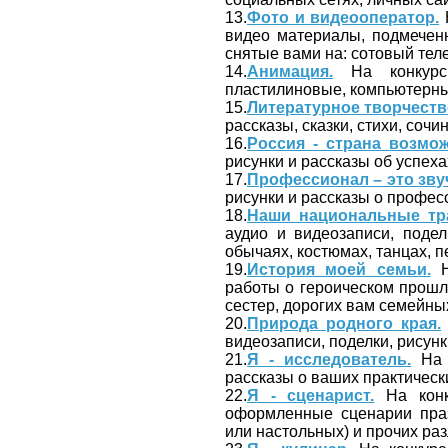
13.
Фото и видеооператор.
Н
видео материалы, подмечен
снятые вами на: сотовый тел
14.
Анимация.
На конкурс 
пластилиновые, компьютерные
15.
Литературное творчеств
рассказы, сказки, стихи, сочин
16.
Россия - страна возмож
рисунки и рассказы об успеха
17.
Профессионал – это зву
рисунки и рассказы о профес
18.
Наши национальные тр
аудио и видеозаписи, поде
обычаях, костюмах, танцах, пе
19.
История моей семьи.
Н
работы о героическом прошл
сестер, дорогих вам семейны
20.
Природа родного края.
видеозаписи, поделки, рисунк
21.
Я - исследователь.
На к
рассказы о ваших практически
22.
Я - сценарист.
На конк
оформленные сценарии праз
или настольных) и прочих ра