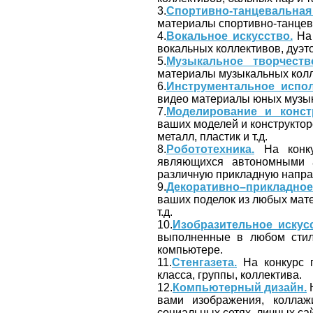
3.
Спортивно-танцевальная
материалы спортивно-танцев
4.
Вокальное искусство.
На 
вокальных коллективов, дуэто
5.
Музыкальное творчеств
материалы музыкальных колл
6.
Инструментальное испол
видео материалы юных музык
7.
Моделирование и конст
ваших моделей и конструктор
металл, пластик и т.д.
8.
Робототехника.
На конку
являющихся автономными 
различную прикладную напра
9.
Декоративно–прикладное
ваших поделок из любых мате
т.д.
10.
Изобразительное искусс
выполненные в любом стиле
компьютере.
11.
Стенгазета.
На конкурс п
класса, группы, коллектива.
12.
Компьютерный дизайн.
Н
вами изображения, коллаж
социальных сетях, личных сайт