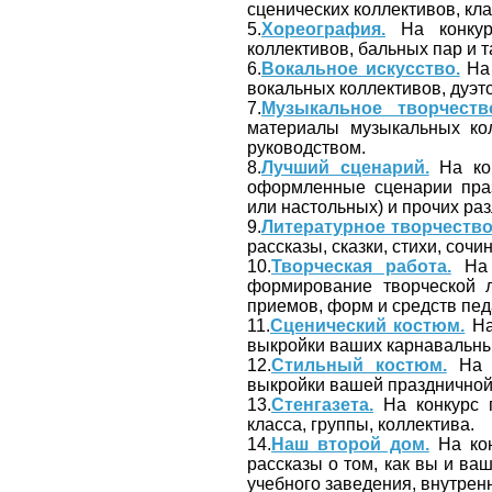
сценических коллективов, кла
5.
Хореография.
На конкур
коллективов, бальных пар и 
6.
Вокальное искусство.
На 
вокальных коллективов, дуэт
7.
Музыкальное творчеств
материалы музыкальных ко
руководством.
8.
Лучший сценарий.
На кон
оформленные сценарии праз
или настольных) и прочих ра
9.
Литературное творчество
рассказы, сказки, стихи, сочин
10.
Творческая работа.
На 
формирование творческой л
приемов, форм и средств пед
11.
Сценический костюм.
На
выкройки ваших карнавальных
12.
Стильный костюм.
На к
выкройки вашей праздничной,
13.
Стенгазета.
На конкурс п
класса, группы, коллектива.
14.
Наш второй дом.
На кон
рассказы о том, как вы и в
учебного заведения, внутренн