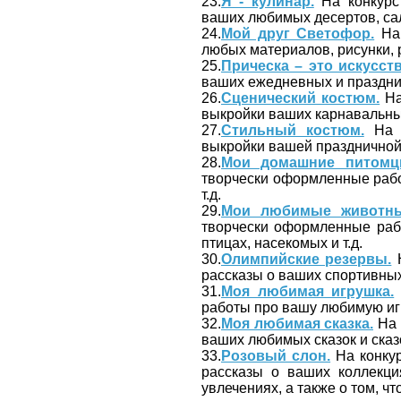
23.
Я - кулинар.
На конкурс 
ваших любимых десертов, сала
24.
Мой друг Светофор.
На 
любых материалов, рисунки, 
25.
Прическа – это искусств
ваших ежедневных и праздни
26.
Сценический костюм.
На
выкройки ваших карнавальных
27.
Стильный костюм.
На к
выкройки вашей праздничной,
28.
Мои домашние питомц
творчески оформленные рабо
т.д.
29.
Мои любимые животны
творчески оформленные раб
птицах, насекомых и т.д.
30.
Олимпийские резервы.
Н
рассказы о ваших спортивны
31.
Моя любимая игрушка.
работы про вашу любимую иг
32.
Моя любимая сказка.
На 
ваших любимых сказок и сказ
33.
Розовый слон.
На конкур
рассказы о ваших коллекция
увлечениях, а также о том, 