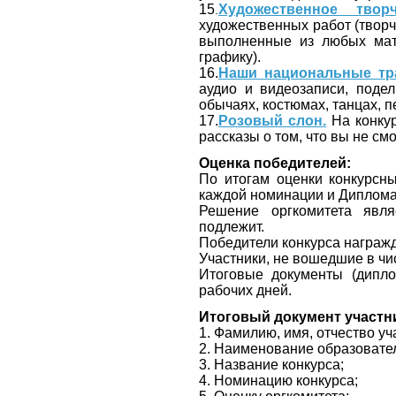
15
Художественное творч
.
художественных работ (творч
выполненные из любых мат
графику).
16.
Наши национальные тр
аудио и видеозаписи, поде
обычаях, костюмах, танцах, пе
17.
Розовый слон.
На конкур
рассказы о том, что вы не с
Оценка победителей:
По итогам оценки конкурсных
каждой номинации и Дипломан
Решение оргкомитета явля
подлежит.
Победители конкурса награ
Участники, не вошедшие в чи
Итоговые документы (дипло
рабочих дней.
Итоговый документ участн
1. Фамилию, имя, отчество уч
2. Наименование образовател
3. Название конкурса;
4. Номинацию конкурса;