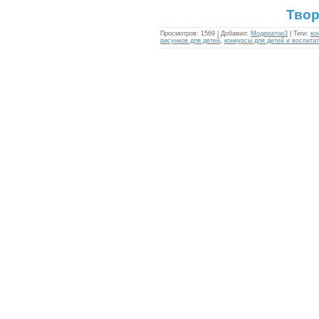
Твор
Просмотров
:
1569
|
Добавил
:
Модератор3
|
Теги
:
ко
рисунков для детей
,
конкурсы для детей и воспита