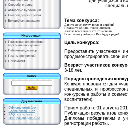
для учащихся и в
Способы оплаты
специальн
Авторские публикации
Галерея детских работ
Тема конкурса:
Волшебная анимация
Дарите друг другу тепло и улыбки!
Прощайте обиды, чужие ошибки.
Улыбка всесильна и стоит награды.
Всего лишь улыбка - и Вам будут рады!
Информация
Цель конкурса:
Положение об обработке
персональных данных
Публичный договор
Предоставить участникам и
План мероприятий
продемонстрировать свои инт
Оргкомитет
Возраст участников конкур
3-18 лет.
Поиск
Порядок проведения конку
Конкурс проводится для уча
специальных и профессиона
конкурсные работы и совмест
воспитатели).
Друзья сайта
Прием работ с 01 августа 201
Официальный блог
Сообщество uCoz
Публикация результатов конку
FAQ по системе
Дипломы победителям и уч
Инструкции для uCoz
регистрации работы.