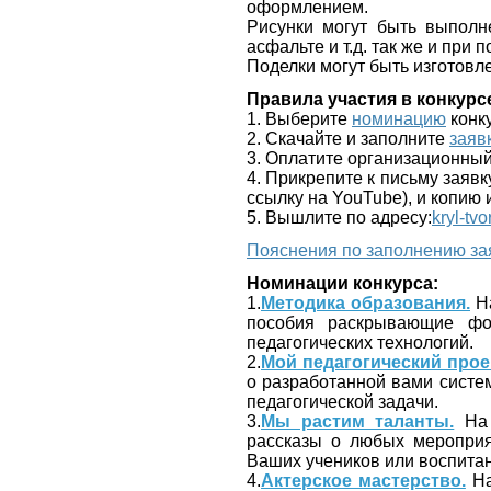
оформлением.
Рисунки могут быть выполн
асфальте и т.д. так же и при
Поделки могут быть изготовл
Правила участия в конкурс
1. Выберите
номинацию
конк
2. Скачайте и заполните
заяв
3. Оплатите организационный
4. Прикрепите к письму заяв
ссылку на YouTube), и копию 
5. Вышлите по адресу:
kryl-tv
Пояснения по заполнению за
Номинации конкурса:
1.
Методика образования.
На
пособия раскрывающие фо
педагогических технологий.
2.
Мой педагогический прое
о разработанной вами систем
педагогической задачи.
3.
Мы растим таланты.
На 
рассказы о любых мероприяти
Ваших учеников или воспита
4.
Актерское мастерство.
На