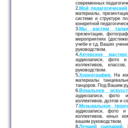
современных педагогиче
2.
Мой педагогический
материалы, презентаци
системе и структуре п
конкретной педагогичес
3.
Мы растим талан
презентации, фотогра
мероприятиях (достижен
учебе и т.д. Ваших уче
руководством.
4.
Актерское мастерс
аудиозаписи, фото и
коллективов, классо
руководством.
5.
Хореография.
На кон
материалы танцеваль
танцоров. Под Вашим р
6.
Вокальное искусст
аудиозаписи, фото 
коллективов, дуэтов и 
7.
Музыкальное творч
аудиозаписи, фото и
коллективов, юных ко
вашим руководством.
8.
Лучший сценарий.
Н