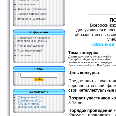
Способы оплаты
Авторские публикации
Галерея детских работ
Волшебная анимация
П
Всероссийско
для учащихся и вос
Информация
образовательных, с
Положение об обработке
уче
персональных данных
«Звонкая 
Публичный договор
План мероприятий
Тема конкурса:
Оргкомитет
Дарите друг другу тепло и улыбки!
Прощайте обиды, чужие ошибки.
Улыбка всесильна и стоит награды.
Всего лишь улыбка - и Вам будут рад
Поиск
Цель конкурса:
Предоставить участн
соревновательной фор
свои интеллектуальные 
Друзья сайта
Возраст участников к
Официальный блог
Сообщество uCoz
3-18 лет.
FAQ по системе
Инструкции для uCoz
Порядок проведения к
Конкурс проводится 