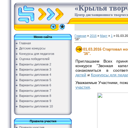
«Крылья творч
Центр дистанционного творческ
Главная
»
2016
»
Март
»
1
» 01.03.2
Меню сайта
'16".
Главная
Детские конкурсы
01.03.2016 Стартовал н
'16".
Конкурсы для педагогов
Оценка победителей
Приглашаем Всех приня
Варианты дипломов 2
конкурсе "Звонкая кап
Варианты дипломов 3
ознакомиться в соотве
детей
и
Конкурсы для педа
Варианты дипломов 4
Варианты дипломов 5
Уважаемые Участники, пож
Варианты дипломов 6
участия
.
Варианты дипломов 7
Варианты дипломов 8
Варианты дипломов 9
Варианты дипломов 10
Правила участия
Правила участия