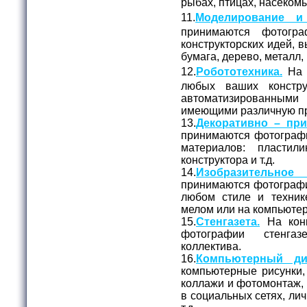
рыбах, птицах, насекомых
11.
Моделирование и 
принимаются фотог
конструкторских идей, 
бумага, дерево, металл, 
12.
Робототехника.
На 
любых ваших констру
автоматизированны
имеющими различную пр
13.
Декоративно – при
принимаются фотограф
материалов: пластил
конструктора и т.д.
14.
Изобразительное
принимаются фотографи
любом стиле и технике
мелом или на компьюте
15.
Стенгазета.
На конк
фотографии стенга
коллектива.
16.
Компьютерный ди
компьютерные рисунки,
коллажи и фотомонтаж, 
в социальных сетях, лич