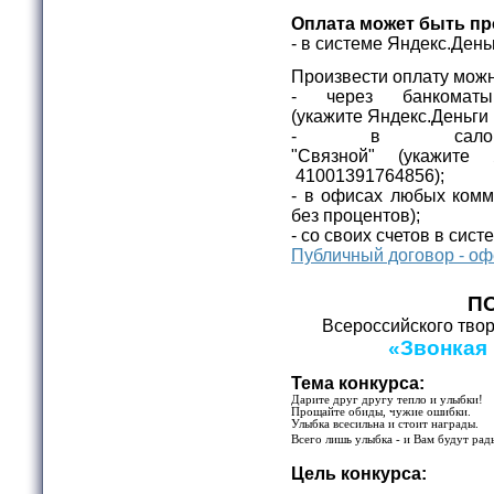
Оплата может быть пр
- в системе Яндекс.Де
Произвести оплату можн
- через банкомат
(укажите
Яндекс.Деньги
- в салона
"Связной"
(укажите
41001391764856);
- в офисах любых комм
без процентов);
- со своих счетов в сист
Публичный договор - оф
П
Всероссийского твор
«Звонкая 
Тема конкурса:
Дарите друг другу тепло и улыбки!
Прощайте обиды, чужие ошибки.
Улыбка всесильна и стоит награды.
Всего лишь улыбка - и Вам будут рад
Цель конкурса: