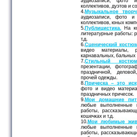
аудиозаписи, фото 
коллективов, дуэтов и с
4.
Музыкальное творч
аудиозаписи, фото и
коллективов, юных комп
5.
Публицистика.
На ко
литературные работы: ра
т.д.
6.
Сценический костюм
видео материалы, 
карнавальных, бальных 
7.
Стильный костюм
презентации, фотогр
праздничной, делово
прочей одежды.
8.
Прическа – это иск
фото и видео матери
праздничных причесок.
9.
Мои домашние пит
любые выполненные 
работы, рассказывающ
кошечках и т.д.
10.
Мои любимые жив
любые выполненные 
работы, рассказывающи