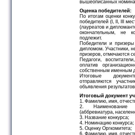
вышеописанных номина
Оценка победителей:
По итогам оценки конк
победителей (I, II, III 
(лауреатов и дипломант
окончательным, не к
подлежит.
Победители и призеры
дипломом. Участники, н
призеров, отмечаются с
Педагоги, воспитател
оплатив организацио
собственным именным 
Итоговые докумен
отправляются участ
объявления результатов
Итоговый документ уч
1. Фамилию, имя, отчест
2. Наименование о
(аббревиатура, населен
3. Название конкурса;
4. Номинацию конкурса;
5. Оценку Оргкомитета;
6. Фамилию, имя, отчес