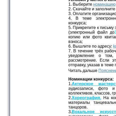
1. Выберите
номинацию
2. Скачайте и заполнит
3. Оплатите организаци
4. В теме электронн
конкурса;
5. Прикрепите к письму 
(электронный файл до
копию или фото квита
взноса;
6. Вышлите по адресу:
k
7. В течение трёх рабо
уведомление о том,
рассмотрение. Если эт
отправку, указав в теме
Читать дальше
Пояснени
Номинации конкурса:
1.
Актерское мастерс
аудиозаписи, фото и
коллективов, классов, г
2.
Хореография.
На кон
материалы танцеваль
танцоров.
3.
Вокальное искусст