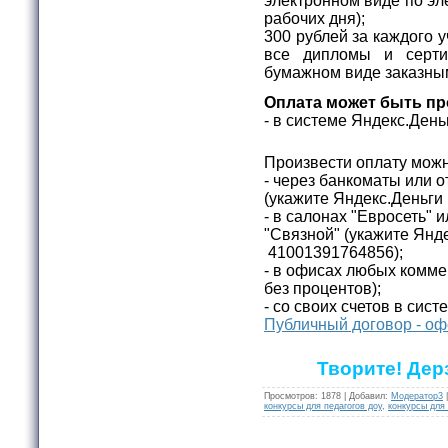
электронном виде по эле
рабочих дня);
300 рублей за каждого 
все дипломы и серти
бумажном виде заказны
Оплата может быть пр
- в системе Яндекс.Де
Произвести оплату можн
- через банкоматы или 
(укажите
Яндекс.Деньги
- в салонах "Евросеть" и
"Связной"
(укажите
Янде
41001391764856);
- в офисах любых комме
без процентов);
- со своих счетов в сист
Публичный договор - оф
Творите! Дер
Просмотров
:
1878
|
Добавил
:
Модератор3
конкурсы для педагогов доу
,
конкурсы для