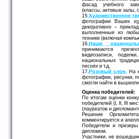
фасад учебного зав
(классы, актовые залы, с
15
Художественное тв
.
фотографии Ваших худ
декоративно – приклад
выполненные из любы
технике (включая компь
16.
Наши националь
принимаются презе
видеозаписи, поделк
национальных традици
песнях и т.д.
17.
Розовый слон.
На к
фотографии, рисунки, п
смогли найти в вышеоп
Оценка победителей:
По итогам оценки конк
победителей (I, II, III 
(лауреатов и дипломант
Решение Оргкомитет
комментируется и апелл
Победители и призеры
дипломом.
Участники, не вошедшие