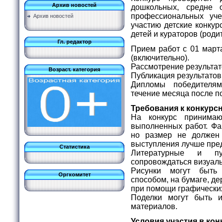
Архив новостей
дошкольных, средне 
профессиональных уч
Архив новостей
участию детские конку
детей и кураторов (роди
Гл. редактор
Прием работ с 01 марта
(включительно).
Рассмотрение результато
Возраст. категория
Публикация результатов
Дипломы победителя
течение месяца после п
Требования к конкурс
На конкурс принимаю
выполненных работ. Фа
но размер не долже
выступления лучше пре
Статистика
Литературные и пу
сопровождаться визуа
Рисунки могут быт
Оргкомитет
способом, на бумаге, дер
при помощи графически
Поделки могут быть 
материалов.
Условия участия в кон