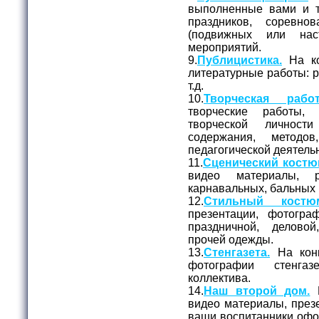
выполненные вами и 
праздников, соревно
(подвижных или нас
мероприятий.
9.
Публицистика.
На ко
литературные работы: ра
т.д.
10.
Творческая работ
творческие работы,
творческой личност
содержания, метод
педагогической деятель
11.
Сценический костю
видео материалы, 
карнавальных, бальных 
12.
Стильный костю
презентации, фотогр
праздничной, делово
прочей одежды.
13.
Стенгазета.
На конк
фотографии стенга
коллектива.
14.
Наш второй дом.
Н
видео материалы, презе
ваши воспитанники офо