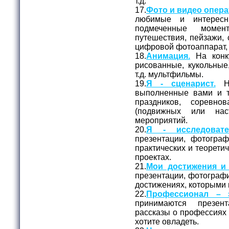
т.д.
17.
Фото и видео опера
любимые и интерес
подмеченные момен
путешествия, пейзажи, 
цифровой фотоаппарат,
18.
Анимация.
На конк
рисованные, кукольные
т.д. мультфильмы.
19.
Я - сценарист.
На
выполненные вами и 
праздников, соревно
(подвижных или нас
мероприятий.
20.
Я - исследовате
презентации, фотогра
практических и теорети
проектах.
21.
Мои достижения и 
презентации, фотографи
достижениях, которыми 
22.
Профессионал – э
принимаются презен
рассказы о профессиях
хотите овладеть.