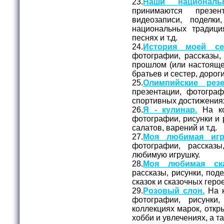
23.
Наши националь
принимаются презе
видеозаписи, поделк
национальных традици
песнях и т.д.
24.
История моей се
фотографии, рассказы,
прошлом (или настояще
братьев и сестер, доро
25.
Олимпийские резе
презентации, фотогра
спортивных достижения
26.
Я - кулинар.
На ко
фотографии, рисунки и
салатов, варений и т.д.
27.
Моя любимая игр
фотографии, рассказ
любимую игрушку.
28.
Моя любимая ска
рассказы, рисунки, под
сказок и сказочных геро
29.
Розовый слон.
На к
фотографии, рисунки
коллекциях марок, откры
хобби и увлечениях, а та