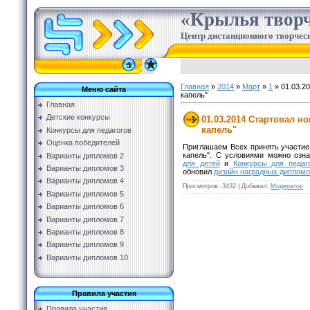
«Крылья творч
Центр дистанционного творческ
Главная
»
2014
»
Март
»
1
» 01.03.2
Меню сайта
капель"
Главная
Детские конкурсы
01.03.2014 Стартовал н
капель"
Конкурсы для педагогов
Оценка победителей
Приглашаем Всех принять участие
капель". С условиями можно озн
Варианты дипломов 2
для детей
и
Конкурсы для педаг
Варианты дипломов 3
обновил
дизайн наградных диплом
Варианты дипломов 4
Просмотров
:
3432
|
Добавил
:
Модератор
Варианты дипломов 5
Варианты дипломов 6
Варианты дипломов 7
Варианты дипломов 8
Варианты дипломов 9
Варианты дипломов 10
Правила участия
Правила участия