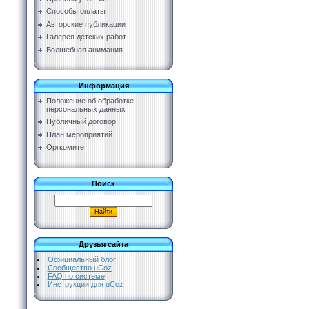
Способы оплаты
Авторские публикации
Галерея детских работ
Волшебная анимация
Информация
Положение об обработке
персональных данных
Публичный договор
План мероприятий
Оргкомитет
Поиск
Друзья сайта
Официальный блог
Сообщество uCoz
FAQ по системе
Инструкции для uCoz