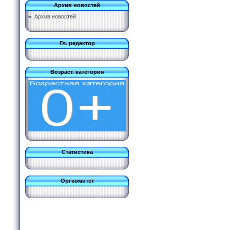
Архив новостей
Архив новостей
Гл. редактор
Возраст. категория
Статистика
Оргкомитет