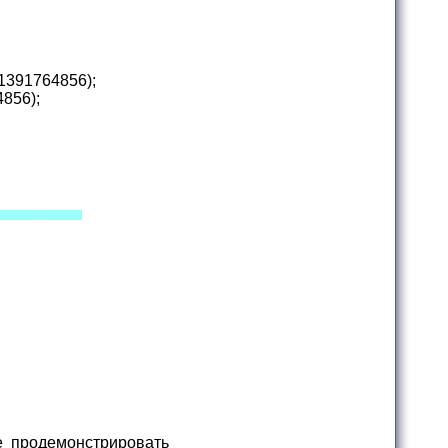
01391764856
);
4856
);
е продемонстрировать