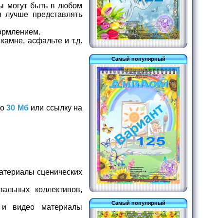
ы могут быть в любом
я лучше представлять
ормлением.
амне, асфальте и т.д.
Самый популярный
до
30 Мб
или ссылку на
материалы сценических
альных коллективов,
Самый популярный
и видео материалы