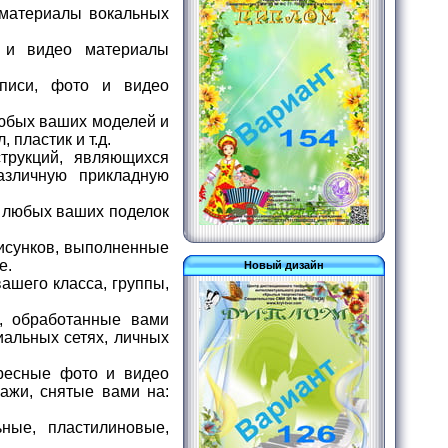
 материалы вокальных
 и видео материалы
писи, фото и видео
юбых ваших моделей и
 пластик и т.д.
рукций, являющихся
азличную прикладную
 любых ваших поделок
исунков, выполненные
е.
Новый дизайн
ашего класса, группы,
, обработанные вами
иальных сетях, личных
ресные фото и видео
ажи, снятые вами на:
ные, пластилиновые,