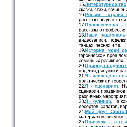
15.
Литературное тво
сказки, стихи, сочинени
16.
Россия - страна 
рассказы об успехах и
17.
Профессионал – э
рассказы о профессия
18.
Наши националь
видеозаписи, поделк
танцах, песнях и т.д.
19.
История моей се
героическом прошлом 
семейных реликвиях.
20.
Природа родного 
поделки, рисунки и ра
21.
Я - исследователь
практических и теорет
22.
Я - сценарист.
На
сценарии праздников,
различных мероприяти
23.
Я - кулинар.
На кон
десертов, салатов, вар
24.
Мой друг Светоф
материалов, рисунки,
25.
Прическа – это и
ежедневных и праздни