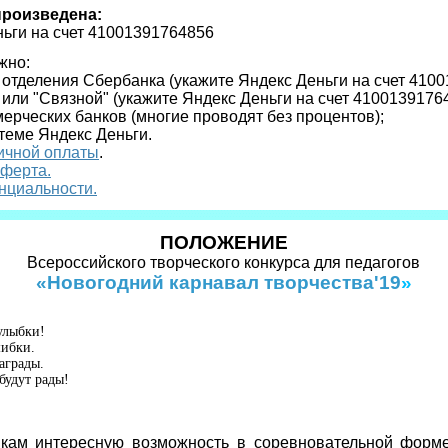
произведена:
ньги на счет 41001391764856
жно:
и отделения Сбербанка (укажите
Яндекс Деньги на счет 410
" или "Связной"
(укажите
Яндекс Деньги на счет 4100139176
ерческих банков (многие проводят без процентов);
стеме Яндекс Деньги.
ичной оплаты
.
оферта.
нциальности.
ПОЛОЖЕНИЕ
Всероссийского творческого конкурса для педагогов
«Новогодний карнавал творчества'19
»
улыбки!
ибки.
аграды.
будут рады!
икам интересную возможность в соревновательной форм