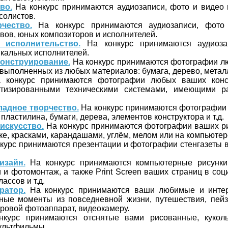
во.
На конкурс принимаются аудиозаписи, фото и видео
 солистов.
чество.
На конкурс принимаются аудиозаписи, фото
вов, юных композиторов и исполнителей.
 исполнительство.
На конкурс принимаются аудиоза
кальных исполнителей.
онструирование.
На конкурс принимаются фотографии л
 выполненных из любых материалов: бумага, дерево, металл,
конкурс принимаются фотографии любых ваших конст
тизированными техническими системами, имеющими р
адное творчество.
На конкурс принимаются фотографии
пластилина, бумаги, дерева, элементов конструктора и т.д.
искусство.
На конкурс принимаются фотографии ваших р
ке, красками, карандашами, углём, мелом или на компьютер
курс принимаются презентации и фотографии стенгазеты в
изайн.
На конкурс принимаются компьютерные рисунки
 и фотомонтаж, а также Print Screen ваших страниц в соц
ассов и т.д.
ратор.
На конкурс принимаются ваши любимые и инте
ные моменты из повседневной жизни, путешествия, пейз
ровой фотоаппарат, видеокамеру.
курс принимаются отснятые вами рисованные, куколь
мультфильмы.