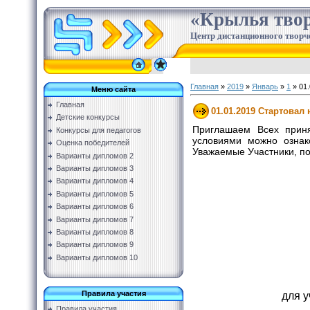
«Крылья твор
Центр дистанционного творч
Главная
»
2019
»
Январь
»
1
» 01.
Меню сайта
Главная
01.01.2019 Стартовал
Детские конкурсы
Приглашаем Всех приня
Конкурсы для педагогов
условиями можно ознак
Оценка победителей
Уважаемые Участники, п
Варианты дипломов 2
Варианты дипломов 3
Варианты дипломов 4
Варианты дипломов 5
Варианты дипломов 6
Варианты дипломов 7
Варианты дипломов 8
Варианты дипломов 9
Варианты дипломов 10
Правила участия
для 
Правила участия