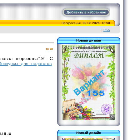
Добавить в избранное
Воскресенье, 09.08.2026, 13:50
|
RSS
Новый дизайн
10:28
авал творчества'19". С
Конкурсы для педагогов
.
ьных,
Новый дизайн