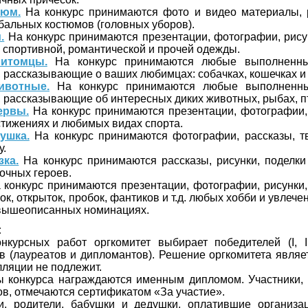
тюм.
На конкурс принимаются фото и видео материалы, 
бальных костюмов (головных уборов).
.
На конкурс принимаются презентации, фотографии, рису
, спортивной, романтической и прочей одежды.
итомцы.
На конкурс принимаются любые выполненны
рассказывающие о ваших любимцах: собачках, кошечках и т
вотные.
На конкурс принимаются любые выполненны
рассказывающие об интересных диких животных, рыбах, пти
ервы.
На конкурс принимаются презентации, фотографии, 
тижениях и любимых видах спорта.
ушка.
На конкурс принимаются фотографии, рассказы, т
у.
ка.
На конкурс принимаются рассказы, рисунки, поделки
очных героев.
конкурс принимаются презентации, фотографии, рисунки,
, открыток, пробок, фантиков и т.д. любых хобби и увлечени
 вышеописанных номинациях.
:
нкурсных работ оргкомитет выбирает победителей (I, II
в (лауреатов и дипломантов). Решение оргкомитета являе
лляции не подлежит.
ы конкурса награждаются именным дипломом. Участники,
ов, отмечаются сертификатом «За участие».
ли, родители, бабушки и дедушки, оплатившие организа