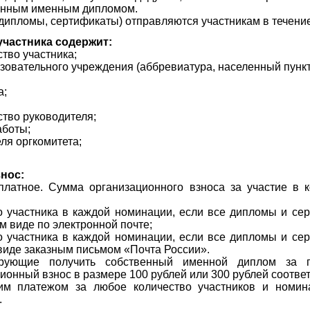
енным именным дипломом.
дипломы, сертификаты) отправляются участникам в течение 
участника содержит:
ство участника;
зовательного учреждения (аббревиатура, населенный пункт
а;
ство руководителя;
аботы;
ля оргкомитета;
нос:
платное. Сумма организационного взноса за участие в к
о участника в каждой номинации, если все дипломы и се
м виде по электронной почте;
о участника в каждой номинации, если все дипломы и се
виде заказным письмом «Почта России».
ирующие получить собственный именной диплом за по
ионный взнос в размере 100 рублей или 300 рублей соответ
им платежом за любое количество участников и номин
.