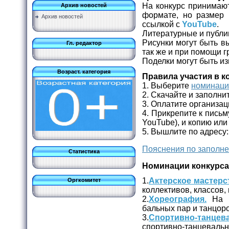
На конкурс принимаю
Архив новостей
формате, но размер
Архив новостей
ссылкой с
YouTube
.
Литературные и публи
Рисунки могут быть в
Гл. редактор
так же и при помощи г
Поделки могут быть и
Возраст. категория
Правила участия в к
1. Выберите
номинац
2. Скачайте и заполни
3. Оплатите организац
4. Прикрепите к письм
YouTube), и копию или
5. Вышлите по адресу
Пояснения по заполне
Статистика
Номинации конкурса
1.
Актерское мастерс
Оргкомитет
коллективов, классов, 
2.
Хореография.
На к
бальных пар и танцоро
3.
Спортивно-танцев
спортивно-танцевальн