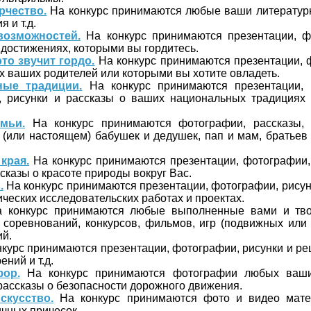
рчество.
На конкурс принимаются любые ваши литературн
я и т.д.
возможностей.
На конкурс принимаются презентации, ф
 достижениях, которыми вы гордитесь.
то звучит гордо.
На конкурс принимаются презентации, 
х ваших родителей или которыми вы хотите овладеть.
ные традиции.
На конкурс принимаются презентации, 
и, рисунки и рассказы о ваших национальных традициях 
мьи.
На конкурс принимаются фотографии, рассказы, 
(или настоящем) бабушек и дедушек, пап и мам, братьев 
края.
На конкурс принимаются презентации, фотографии, 
ссказы о красоте природы вокруг Вас.
.
На конкурс принимаются презентации, фотографии, рисун
ических исследовательских работах и проектах.
 конкурс принимаются любые выполненные вами и тв
 соревнований, конкурсов, фильмов, игр (подвижных или
й.
курс принимаются презентации, фотографии, рисунки и р
ений и т.д.
ор.
На конкурс принимаются фотографии любых ваши
 рассказы о безопасности дорожного движения.
скусство.
На конкурс принимаются фото и видео мате
чных причесок.