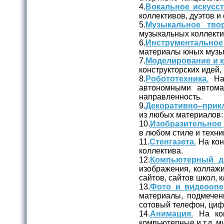
4.
Вокальное искусст
коллективов, дуэтов и
5.
Музыкальное твор
музыкальных коллекти
6.
Инструментальное
материалы юных музы
7.
Моделирование и к
конструкторских идей,
8.
Робототехника.
На 
автономными автома
направленность.
9.
Декоративно–прикл
из любых материалов: 
10.
Изобразительное 
в любом стиле и техни
11.
Стенгазета.
На кон
коллектива.
12.
Компьютерный д
изображения, коллажи
сайтов, сайтов школ, кл
13.
Фото и видеоопе
материалы, подмечен
сотовый телефон, циф
14.
Анимация.
На кон
компьютерные и т.д. 