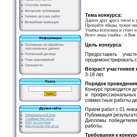
Способы оплаты
Авторские публикации
Тема конкурса:
Галерея детских работ
Дарите друг другу тепло и 
Волшебная анимация
Прощайте обиды, чужие ош
Улыбка всесильна и стоит н
Всего лишь улыбка - и Вам 
Информация
Цель конкурса:
Положение об обработке
персональных данных
Предоставить учас
Публичный договор
продемонстрировать с
План мероприятий
Оргкомитет
Возраст участников 
3-18 лет.
Поиск
Порядок проведения
Конкурс проводится д
и профессиональных
совместные работы дет
Друзья сайта
Прием работ с 01 янва
Публикация результато
Официальный блог
Сообщество uCoz
Дипломы победителям
FAQ по системе
работы.
Инструкции для uCoz
Требования к конку