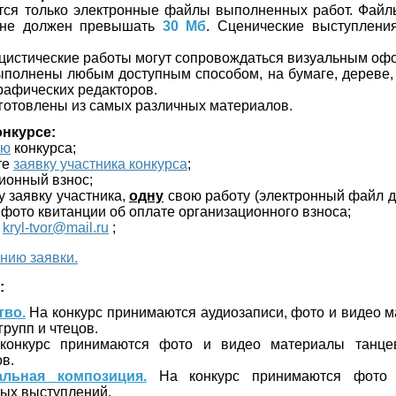
тся только электронные файлы выполненных работ. Файл
 не должен превышать
30 Мб
. Сценические выступлени
цистические работы могут сопровождаться визуальным оф
ыполнены любым доступным способом, на бумаге, дереве, к
рафических редакторов.
зготовлены из самых различных материалов.
онкурсе:
ию
конкурса;
те
заявку участника конкурса
;
ионный взнос;
у заявку участника,
одну
свою работу (электронный файл 
 фото квитанции об оплате организационного взноса;
:
kryl-tvor@mail.ru
;
нию заявки.
:
тво.
На конкурс принимаются аудиозаписи, фото и видео 
групп и чтецов.
онкурс принимаются фото и видео материалы танцев
в.
альная композиция.
На конкурс принимаются фото 
ых выступлений.