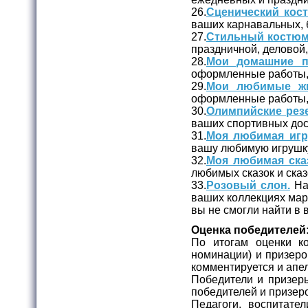
26.
Сценический кос
ваших карнавальных, 
27.
Стильный костюм
праздничной, деловой
28.
Мои домашние п
оформленные работы, 
29.
Мои любимые жи
оформленные работы, 
30.
Олимпийские рез
ваших спортивных дос
31.
Моя любимая игр
вашу любимую игрушк
32.
Моя любимая сказ
любимых сказок и сказ
33.
Розовый слон.
На 
ваших коллекциях марок
вы не смогли найти в
Оценка победителей
По итогам оценки ко
номинации) и призеро
комментируется и апе
Победители и призер
победителей и призер
Педагоги, воспитате