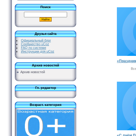
Поиск
Друзья сайта
Официальный блог
Сообщество uCoz
FAQ по системе
Инструкции для uCoz
Архив новостей
Вс
Архив новостей
Гл. редактор
Возраст. категория