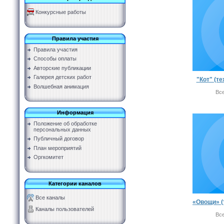
Конкурсные работы
Правила участия
Правила участия
Способы оплаты
Авторские публикации
Галерея детских работ
"Кот" (т
Волшебная анимация
Вс
Информация
Положение об обработке
персональных данных
Публичный договор
План мероприятий
Оргкомитет
Категории каналов
Все каналы
Каналы пользователей
Вс